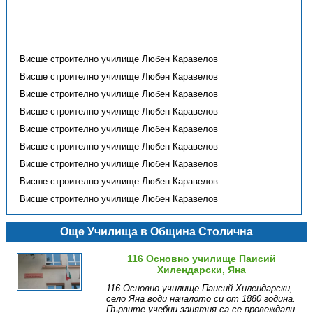
Висше строително училище Любен Каравелов
Висше строително училище Любен Каравелов
Висше строително училище Любен Каравелов
Висше строително училище Любен Каравелов
Висше строително училище Любен Каравелов
Висше строително училище Любен Каравелов
Висше строително училище Любен Каравелов
Висше строително училище Любен Каравелов
Висше строително училище Любен Каравелов
Още Училища в Община Столична
116 Основно училище Паисий
Хилендарски, Яна
116 Основно училище Паисий Хилендарски,
село Яна води началото си от 1880 година.
Първите учебни занятия са се провеждали