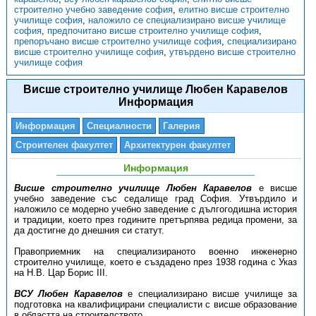
строително учебно заведение софия
,
елитно висше строително
училище софия
,
наложило се специализирано висше училище
софия
,
предпочитано висше строително училище софия
,
препоръчано висше строително училище софия
,
специализирано
висше строително училище софия
,
утвърдено висше строително
училище софия
Висше строително училище Любен Каравелов
Информация
Информация
Специалности
Галерия
Строителен факултет
Архитектурен факултет
Информация
Висше строително училище Любен Каравелов
е висше
учебно заведение със седалище град София. Утвърдило и
наложило се модерно учебно заведение с дългогодишна история
и традиции, което през годините претърпява редица промени, за
да достигне до днешния си статут.
Правоприемник на специализираното военно инженерно
строително училище, което е създадено през 1938 година с Указ
на Н.В. Цар Борис III.
ВСУ Любен Каравелов
е специализирано висше училище за
подготовка на квалифицирани специалисти с висше образование
в областта на строителството.