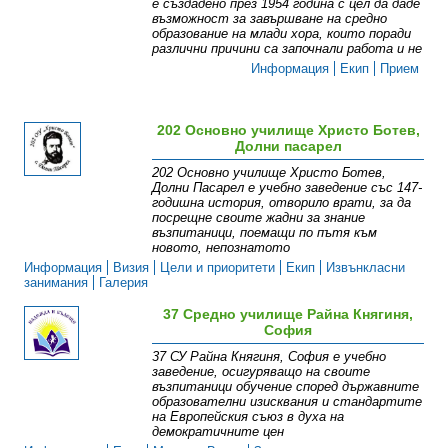
е създадено през 1954 година с цел да даде
възможност за завършване на средно
образование на млади хора, които поради
различни причини са започнали работа и не
Информация
Екип
Прием
202 Основно училище Христо Ботев,
Долни пасарел
202 Основно училище Христо Ботев,
Долни Пасарел е учебно заведение със 147-
годишна история, отворило врати, за да
посрещне своите жадни за знание
възпитаници, поемащи по пътя към
новото, непознатото
Информация
Визия
Цели и приоритети
Екип
Извънкласни
занимания
Галерия
37 Средно училище Райна Княгиня,
София
37 СУ Райна Княгиня, София е учебно
заведение, осигуряващо на своите
възпитаници обучение според държавните
образователни изисквания и стандартите
на Европейския съюз в духа на
демократичните цен