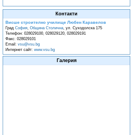
Контакти
Висше строително училище Любен Каравелов
Град
София
,
Община Столична
,
ул. Суходолска 175
Телефон:
028029100, 028029120, 028029191
Факс:
028029101
Email:
vsu@vsu.bg
Интернет сайт:
www.vsu.bg
Галерия