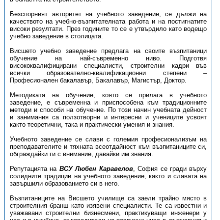
Безспорният авторитет на учебното заведение, се дължи на
качеството на учебно-възпитателната работа и на постигнатите
високи резултати. През годините то се е утвърдило като водещо
учебно заведение в столицата.
Висшето учебно заведение предлага на своите възпитаници
обучение на най-съвременно ниво. Подготвя
висококвалифицирани специалисти, строителни кадри във
всички образователно-квалификационни степени –
Професионален бакалавър, Бакалавър, Магистър, Доктор.
Методиката на обучение, която се прилага в учебното
заведение, е съвременна и приспособена към традиционните
методи и способи на обучение. По този начин учебната дейност
и занимания са ползотворни и интересни и учениците усвоят
както теоретични, така и практически умения и знания.
Учебното заведение се слави с големия професионализъм на
преподавателите и тяхната всеотдайност към възпитаниците си,
обграждайки ги с внимание, давайки им знания.
Репутацията на
ВСУ Любен Каравелов
, София се гради върху
солидните традиции на учебното заведение, както и славата на
завършили образованието си в него.
Възпитаниците на Висшето училище са заели трайно място в
строителния бранш като изявени специалисти. Те са известни и
уважавани строителни бизнесмени, практикуващи инженери у