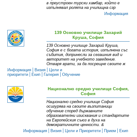
в преустроен турски хамбар, който е
изпълнявал ролята на училищна сгр
Информация
139 Основно училище Захарий
Круша, София
139 Основно училище Захарий Круша,
София е с богата история, изпълнена със
събития, допринесли за сегашния вид и
авторитет на учебното заведение.
Отваря врати, за да посрещне своите ж
Информация
Визия
Цели и
приоритети
Екип
Галерия
Обучение
Национално средно училище София,
София
Национално средно училище София
осигурява на своите възпитаници
обучение според държавните
образователни изисквания и стандартите
на Европейския съюз в духа на
демократичните ценности. &
Информация
Визия
Цели и Приоритети
Прием
Екип