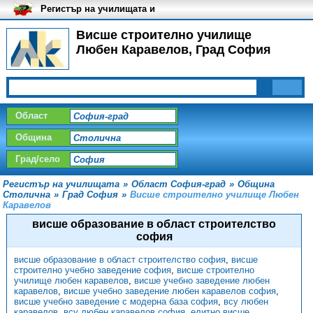
Регистър на училищата и
университетите в България
Висше строително училище
Любен Каравелов, Град София
Област
Община
Град/село
Регистър на училищата
»
Област София-град
»
Община
Столична
»
Град София
»
Висше строително училище Любен
Каравелов
висше образование в област строителство
софия
висше образование в област строителство софия
,
висше
строително учебно заведение софия
,
висше строително
училище любен каравелов
,
висше учебно заведение любен
каравелов
,
висше учебно заведение любен каравелов софия
,
висше учебно заведение с модерна база софия
,
всу любен
каравелов
,
всу любен каравелов софия
,
елитно висше