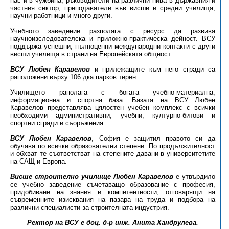
нас и в чужбина, ръководители на различни нива в държавния и
частния сектор, преподаватели във висши и средни училища,
научни работници и много други.
Учебното заведение разполага с ресурс да развива
научноизследователска и приложно-практическа дейност. ВСУ
поддържа успешни, пълноценни международни контакти с други
висши училища в страни на Европейската общност.
ВСУ Любен Каравелов
и прилежащите към него сгради са
раположени върху 106 дка парков терен.
Училището раполага с богата учебно-материална,
информационна и спортна база. Базата на ВСУ Любен
Каравелов представлява цялостен учебен комплекс с всички
необходими административни, учебни, културно-битови и
спортни сгради и съоръжения.
ВСУ Любен Каравелов
, София е защитил правото си да
обучава по всички образователни степени. По продължителност
и обхват те съответстват на степените давани в университетите
на САЩ и Европа.
Висше строително училище Любен Каравелов
е утвърдило
се учебно заведение съчетаващо образование с професия,
придобиване на знания и компетентности, отговарящи на
съвременните изисквания на пазара на труда и подбора на
различни специалисти за строителната индустрия.
Ректор на ВСУ е доц. д-р инж. Анита Хандрулева.