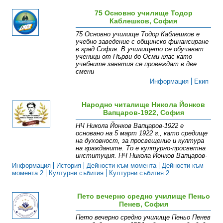
75 Основно училище Тодор
Каблешков, София
75 Основно училище Тодор Каблешков е
учебно заведение с общинско финансиране
в град София. В училището се обучават
ученици от Първи до Осми клас като
учебните занятия се провеждат в две
смени
Информация
Екип
Народно читалище Никола Йонков
Вапцаров-1922, София
НЧ Никола Йонков Вапцаров-1922 е
основано на 5 март 1922 г., като средище
на духовност, за просвещение и култура
на гражданите. То е културно-просветна
институция. НЧ Никола Йонков Вапцаров-
Информация
История
Дейности към момента
Дейности към
момента 2
Културни събития
Културни събития 2
Пето вечерно средно училище Пеньо
Пенев, София
Пето вечерно средно училище Пеньо Пенев