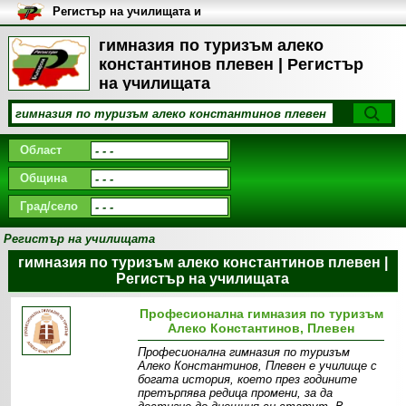
Регистър на училищата и
университетите в България
гимназия по туризъм алеко
константинов плевен | Регистър
на училищата
Област
Община
Град/село
Регистър на училищата
гимназия по туризъм алеко константинов плевен |
Регистър на училищата
Професионална гимназия по туризъм
Алеко Константинов, Плевен
Професионална гимназия по туризъм
Алеко Константинов, Плевен е училище с
богата история, което през годините
претърпява редица промени, за да