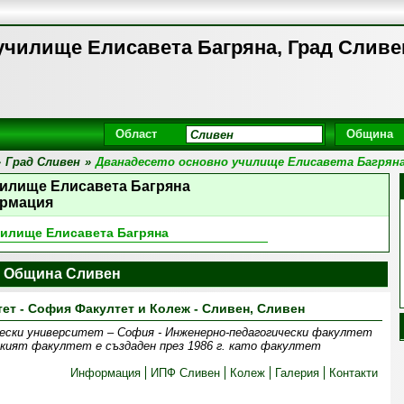
училище Елисавета Багряна, Град Сливе
Област
Община
»
Град Сливен
»
Дванадесето основно училище Елисавета Багрян
чилище Елисавета Багряна
рмация
чилище Елисавета Багряна
 Община Сливен
ет - София Факултет и Колеж - Сливен, Сливен
ически университет – София - Инженерно-педагогически факултет
ският факултет е създаден през 1986 г. като факултет
Информация
ИПФ Сливен
Колеж
Галерия
Контакти