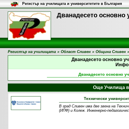
Регистър на училищата и университетите в България
Дванадесето основно 
Регистър на училищата
»
Област Сливен
»
Община Сливен
Дванадесето основно у
Инфо
Дванадесето основно у
Още Училища в
Технически университ
В град Сливен има две звена на Техн
(ИПФ) и Колеж. Инженерно-педагогиче