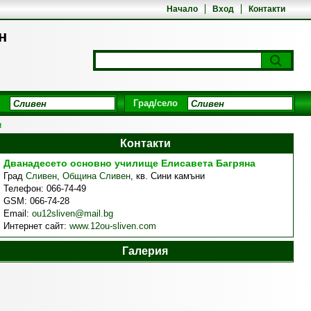
Начало
Вход
Контакти
н
Град/село
а
Контакти
Дванадесето основно училище Елисавета Багряна
Град
Сливен
,
Община Сливен
,
кв. Сини камъни
Телефон:
066-74-49
GSM:
066-74-28
Email:
ou12sliven@mail.bg
Интернет сайт:
www.12ou-sliven.com
Галерия