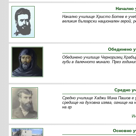
Начално 
Начално училище Христо Ботев е учеб
великия български национален герой, 
Обединено у
Обединено училище Черноризец Храбър
губи в далечното минало. През години
Средно у
Средно училище Хаджи Мина Пашов е уч
средище на духовна изява, огнище на
на гр
И
Основно у