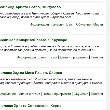
училище Христо Ботев, Чинтулово
но заведение в село Чинтулово, община Сливен. Носи името на
революционер, поет и публицист - Христо Бот
Информация
Галерия
Екип
Обучение
Мисия
чилище Черноризец Храбър, Крушаре
, село Крушаре е учебно заведение с богата история, която се
те претърпява редица промени, за да достигне до днешния си
Информация
Екип
Визия
Цели и приоритети
Галерия
чилище Хаджи Мина Пашов, Сливен
ебно заведение със 126-годишна история, извор на знание,
 национални традиции. Заема централно място я културния живот
нформация
Мисия и визия
Цели и приоритети
Обучение
Галерия
чилище Христо Смирненски, Кермен