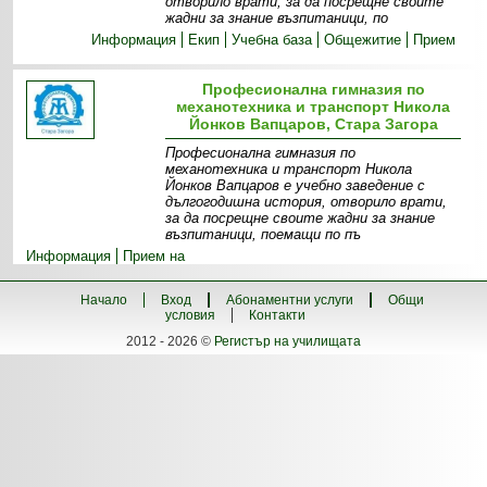
отворило врати, за да посрещне своите
жадни за знание възпитаници, по
Информация
Екип
Учебна база
Общежитие
Прием
Професионална гимназия по
механотехника и транспорт Никола
Йонков Вапцаров, Стара Загора
Професионална гимназия по
механотехника и транспорт Никола
Йонков Вапцаров е учебно заведение с
дългогодишна история, отворило врати,
за да посрещне своите жадни за знание
възпитаници, поемащи по пъ
Информация
Прием на
ученици
Екип
Мисия
Визия
Галерия
Начало
Вход
Абонаментни услуги
Общи
условия
Контакти
2012 - 2026 ©
Регистър на училищата