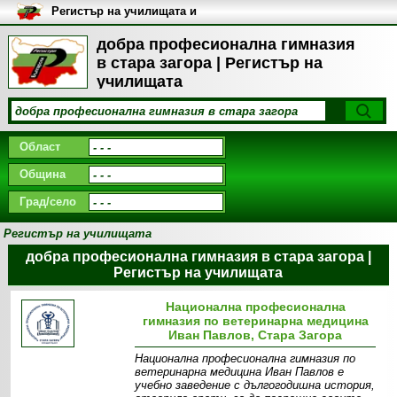
Регистър на училищата и
университетите в България
добра професионална гимназия
в стара загора | Регистър на
училищата
Област
Община
Град/село
Регистър на училищата
добра професионална гимназия в стара загора |
Регистър на училищата
Национална професионална
гимназия по ветеринарна медицина
Иван Павлов, Стара Загора
Национална професионална гимназия по
ветеринарна медицина Иван Павлов е
учебно заведение с дългогодишна история,