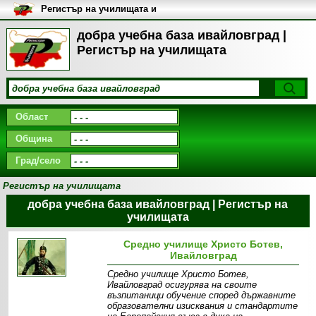
Регистър на училищата и
университетите в България
добра учебна база ивайловград |
Регистър на училищата
Област
Община
Град/село
Регистър на училищата
добра учебна база ивайловград | Регистър на
училищата
Средно училище Христо Ботев,
Ивайловград
Средно училище Христо Ботев,
Ивайловград осигурява на своите
възпитаници обучение според държавните
образователни изисквания и стандартите