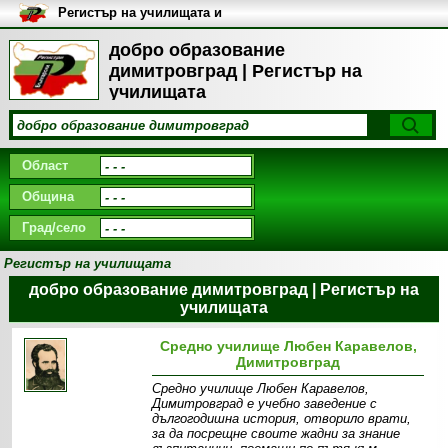
Регистър на училищата и
университетите в България
добро образование
димитровград | Регистър на
училищата
Област
Община
Град/село
Регистър на училищата
добро образование димитровград | Регистър на
училищата
Средно училище Любен Каравелов,
Димитровград
Средно училище Любен Каравелов,
Димитровград е учебно заведение с
дългогодишна история, отворило врати,
за да посрещне своите жадни за знание