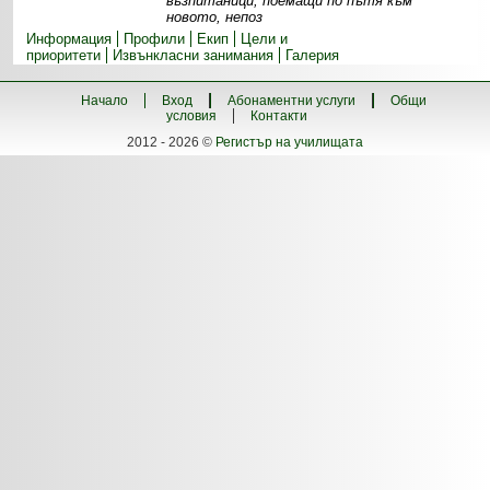
възпитаници, поемащи по пътя към
новото, непоз
Информация
Профили
Екип
Цели и
приоритети
Извънкласни занимания
Галерия
Начало
Вход
Абонаментни услуги
Общи
условия
Контакти
2012 - 2026 ©
Регистър на училищата