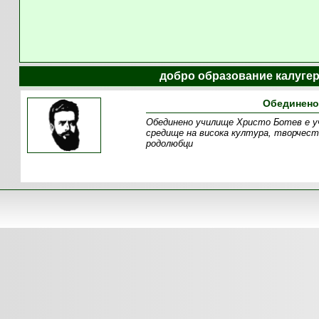
добро образование калугер
Обединено
Обединено училище Христо Ботев е уч
средище на висока култура, творчеств
родолюбци