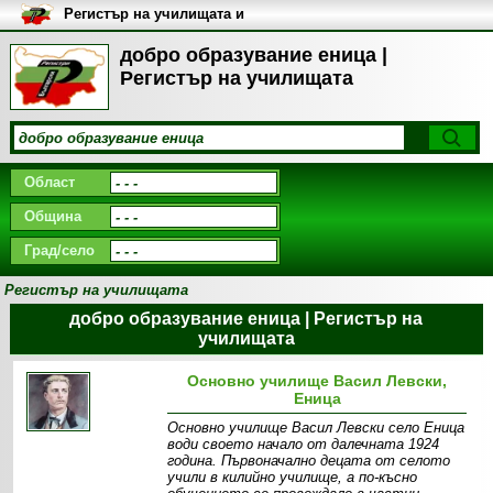
Регистър на училищата и
университетите в България
добро образувание еница |
Регистър на училищата
Област
Община
Град/село
Регистър на училищата
добро образувание еница | Регистър на
училищата
Основно училище Васил Левски,
Еница
Основно училище Васил Левски село Еница
води своето начало от далечната 1924
година. Първоначално децата от селото
учили в килийно училище, а по-късно