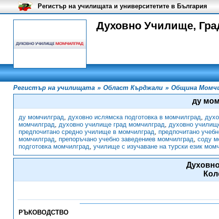
Регистър на училищата и университетите в България
Духовно Училище, Гра
Регистър на училищата
»
Област Кърджали
»
Община Момч
ду мо
ду момчилград
,
духовно ислямска подготовка в момчилград
,
духо
момчилград
,
духовно училище град момчилград
,
духовно училищ
предпочитано средно училище в момчилград
,
предпочитано учебн
момчилград
,
препоръчано учебно заведениев момчилград
,
соду м
подготовка момчилград
,
училище с изучаване на турски език мом
Духовн
Кол
РЪКОВОДСТВО