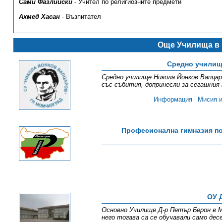
Сами Фазлийски
- Учител по религиозните предмети
Ахмед Хасан
- Възпитател
Още Училища в 
Средно училищ
Средно училище Никола Йонков Вапцар
със събития, допринесли за сегашния
Информация
Мисия и
Професионална гимназия по
ОУ 
Основно Училище Д-р Петър Берон в М
него тогава са се обучавали само дес