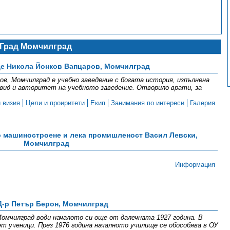
Град Момчилград
е Никола Йонков Вапцаров, Момчилград
ов, Момчилград е учебно заведение с богата история, изпълнена
 вид и авторитет на учебното заведение. Отворило врати, за
 визия
Цели и проиритети
Екип
Занимания по интереси
Галерия
 машиностроене и лека промишленост Васил Левски,
Момчилград
Информация
Д-р Петър Берон, Момчилград
омчилград води началото си още от далечната 1927 година. В
ет ученици. През 1976 година началното училище се обособява в ОУ