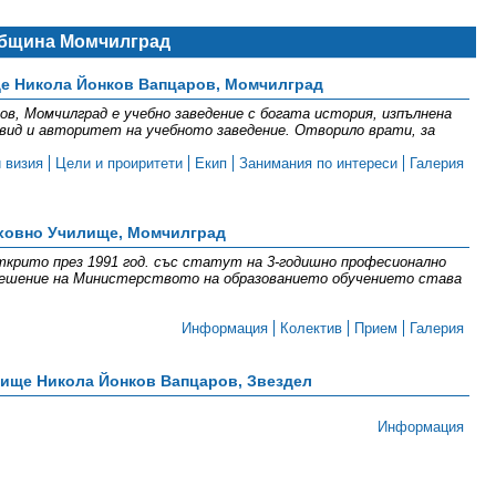
бщина Момчилград
е Никола Йонков Вапцаров, Момчилград
ов, Момчилград е учебно заведение с богата история, изпълнена
 вид и авторитет на учебното заведение. Отворило врати, за
 визия
Цели и проиритети
Екип
Занимания по интереси
Галерия
ховно Училище, Момчилград
крито през 1991 год. със статут на 3-годишно професионално
с решение на Министерството на образованието обучението става
Информация
Колектив
Прием
Галерия
ище Никола Йонков Вапцаров, Звездел
Информация