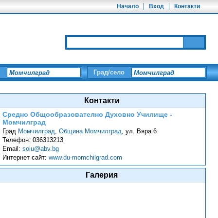
Начало
Вход
Контакти
Град/село
Контакти
Средно Общообразователно Духовно Училище -
Момчилград
Град
Момчилград
,
Община Момчилград
,
ул. Вяра 6
Телефон:
036313213
Email:
soiu@abv.bg
Интернет сайт:
www.du-momchilgrad.com
Галерия