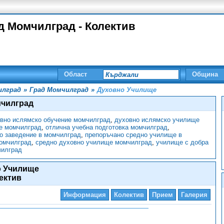
д Момчилград - Колектив
Област
Община
илград
»
Град Момчилград
»
Духовно Училище
мчилград
вно ислямско обучение момчилград
,
духовно ислямско училище
е момчилград
,
отлична учебна подготовка момчилград
,
о заведение в момчилград
,
препоръчано средно училище в
омчилград
,
средно духовно училище момчилград
,
училище с добра
чилград
о Училище
ектив
Информация
Колектив
Прием
Галерия