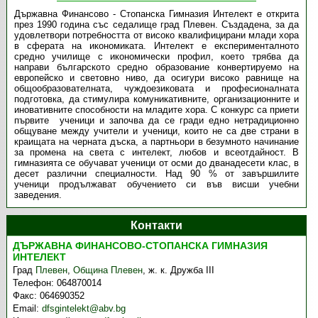
Държавна Финансово - Стопанска Гимназия Интелект е открита
през 1990 година със седалище град Плевен. Създадена, за да
удовлетвори потребността от високо квалифицирани млади хора
в сферата на икономиката. Интелект е експерименталното
средно училище с икономически профил, което трябва да
направи българското средно образование конвертируемо на
европейско и световно ниво, да осигури високо равнище на
общообразователната, чуждоезиковата и професионалната
подготовка, да стимулира комуникативните, организационните и
иновативните способности на младите хора. С конкурс са приети
първите ученици и започва да се гради едно нетрадиционно
общуване между учители и ученици, които не са две страни в
краищата на черната дъска, а партньори в безумното начинание
за промена на света с интелект, любов и всеотдайност. В
гимназията се обучават ученици от осми до дванадесети клас, в
десет различни специалности. Над 90 % от завършилите
ученици продължават обучението си във висши учебни
заведения.
Контакти
ДЪРЖАВНА ФИНАНСОВО-СТОПАНСКА ГИМНАЗИЯ
ИНТЕЛЕКТ
Град
Плевен
,
Община Плевен
,
ж. к. Дружба ІІІ
Телефон:
064870014
Факс:
064690352
Email:
dfsgintelekt@abv.bg