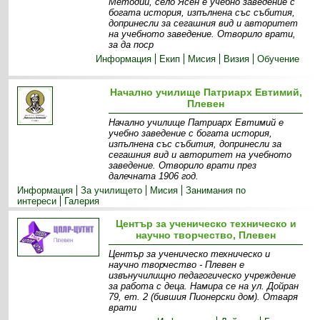
Методий, село Ясен е учебно заведение с
богата история, изпълнена със събития,
допринесли за сегашния вид и авторитет
на учебното заведение. Отворило врати,
за да поср
Информация
Екип
Мисия
Визия
Обучение
Начално училище Патриарх Евтимий,
Плевен
Начално училище Патриарх Евтимий е
учебно заведение с богата история,
изпълнена със събития, допринесли за
сегашния вид и авторитет на учебното
заведение. Отворило врати през
далечната 1906 год.
Информация
За училището
Мисия
Занимания по
интереси
Галерия
Център за ученическо техническо и
научно творчество, Плевен
Център за ученическо техническо и
научно творчество - Плевен е
извънучилищно педагогическо учреждение
за работа с деца. Намира се на ул. Дойран
79, ет. 2 (бившия Пионерски дом). Отваря
врати