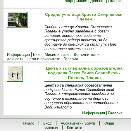
Информация
Дейност
Галерия
Средно училище Христо Смирненски,
Плевен
Средно училище Христо Смирненски,
Плевен е учебно заведение с богат
история, която през годините
претърпява редица промени, за да
достигне до днешния си статут. През
всички тези немалко годин
Информация
Екип
Мисия и визия
Допълнителни
дейности
Цели и приоритети
Галерия
Център за специална образователна
подкрепа Петко Рачев Славейков -
Плевен, Плевен
Център за специална образователна
подкрепа Петко Рачев Славейков град
Плевен е специализирано заведение за
обучение и възпитание на деца със
специални образователни потребности.
Води началото
Информация
Галерия
Начало
Вход
Абонаментни услуги
Общи
условия
Контакти