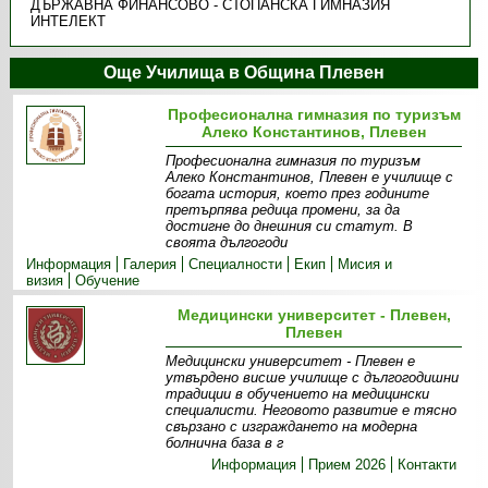
ДЪРЖАВНА ФИНАНСОВО - СТОПАНСКА ГИМНАЗИЯ
ИНТЕЛЕКТ
Още Училища в Община Плевен
Професионална гимназия по туризъм
Алеко Константинов, Плевен
Професионална гимназия по туризъм
Алеко Константинов, Плевен е училище с
богата история, което през годините
претърпява редица промени, за да
достигне до днешния си статут. В
своята дългогоди
Информация
Галерия
Специалности
Екип
Мисия и
визия
Обучение
Медицински университет - Плевен,
Плевен
Медицински университет - Плевен е
утвърдено висше училище с дългогодишни
традиции в обучението на медицински
специалисти. Неговото развитие е тясно
свързано с изграждането на модерна
болнична база в г
Информация
Прием 2026
Контакти