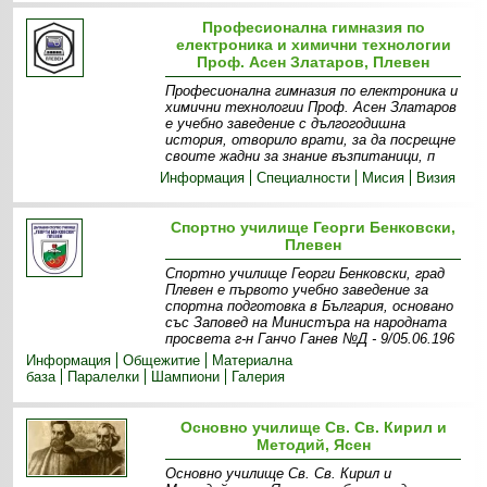
Професионална гимназия по
електроника и химични технологии
Проф. Асен Златаров, Плевен
Професионална гимназия по електроника и
химични технологии Проф. Асен Златаров
е учебно заведение с дългогодишна
история, отворило врати, за да посрещне
своите жадни за знание възпитаници, п
Информация
Специалности
Мисия
Визия
Спортно училище Георги Бенковски,
Плевен
Спортно училище Георги Бенковски, град
Плевен е първото учебно заведение за
спортна подготовка в България, основано
със Заповед на Министъра на народната
просвета г-н Ганчо Ганев №Д - 9/05.06.196
Информация
Общежитие
Материална
база
Паралелки
Шампиони
Галерия
Основно училище Св. Св. Кирил и
Методий, Ясен
Основно училище Св. Св. Кирил и