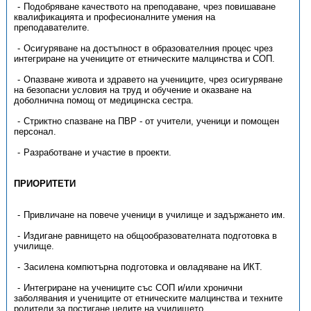
Подобряване качеството на преподаване, чрез повишаване
квалификацията и професионалните умения на
преподавателите.
Осигуряване на достъпност в образователния процес чрез
интегриране на учениците от етническите малцинства и СОП.
Опазване живота и здравето на учениците, чрез осигуряване
на безопасни условия на труд и обучение и оказване на
доболнична помощ от медицинска сестра.
Стриктно спазване на ПВР - от учители, ученици и помощен
персонал.
Разработване и участие в проекти.
ПРИОРИТЕТИ
Привличане на повече ученици в училище и задържането им.
Издигане равнището на общообразователната подготовка в
училище.
Засилена компютърна подготовка и овладяване на ИКТ.
Интегриране на учениците със СОП и/или хронични
заболявания и учениците от етническите малцинства и техните
родители за постигане целите на училището.