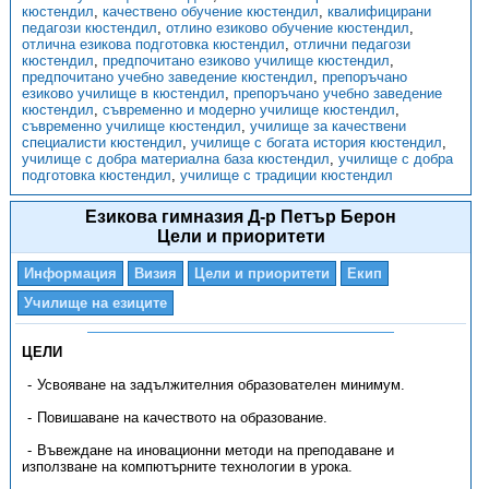
кюстендил
,
качествено обучение кюстендил
,
квалифицирани
педагози кюстендил
,
отлино езиково обучение кюстендил
,
отлична езикова подготовка кюстендил
,
отлични педагози
кюстендил
,
предпочитано езиково училище кюстендил
,
предпочитано учебно заведение кюстендил
,
препоръчано
езиково училище в кюстендил
,
препоръчано учебно заведение
кюстендил
,
съвременно и модерно училище кюстендил
,
съвременно училище кюстендил
,
училище за качествени
специалисти кюстендил
,
училище с богата история кюстендил
,
училище с добра материална база кюстендил
,
училище с добра
подготовка кюстендил
,
училище с традиции кюстендил
Езикова гимназия Д-р Петър Берон
Цели и приоритети
Информация
Визия
Цели и приоритети
Екип
Училище на езиците
ЦЕЛИ
Усвояване на задължителния образователен минимум.
Повишаване на качеството на образование.
Въвеждане на иновационни методи на преподаване и
използване на компютърните технологии в урока.