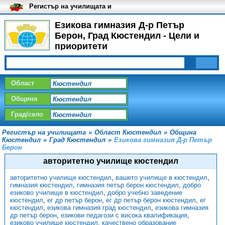
Регистър на училищата и
университетите в България
Езикова гимназия Д-р Петър
Берон, Град Кюстендил - Цели и
приоритети
Област
Община
Град/село
Регистър на училищата
»
Област Кюстендил
»
Община
Кюстендил
»
Град Кюстендил
»
Езикова гимназия Д-р Петър
Берон
авторитетно училище кюстендил
авторитетно училище кюстендил
,
вашето училище в кюстендил
,
гимназия кюстендил
,
гимназия петър берон кюстендил
,
добро
езиково училище в кюстендил
,
добро учебно заведение
кюстендил
,
ег др петър берон
,
ег др петър берон кюстендил
,
ег
кюстендил
,
езикова гимназия град кюстендил
,
езикова гимназия
др петър берон
,
езикови педагози с висока квалификация
,
езиково училище кюстендил
,
качествено образование