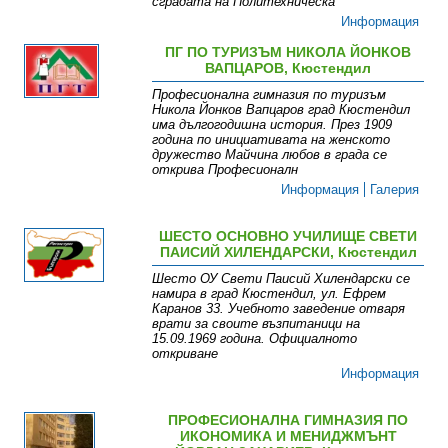
сградата на Политехническа
Информация
ПГ ПО ТУРИЗЪМ НИКОЛА ЙОНКОВ
ВАПЦАРОВ, Кюстендил
Професионална гимназия по туризъм
Никола Йонков Вапцаров град Кюстендил
има дългогодишна история. През 1909
година по инициативата на женското
дружество Майчина любов в града се
открива Професионалн
Информация
Галерия
ШЕСТО ОСНОВНО УЧИЛИЩЕ СВЕТИ
ПАИСИЙ ХИЛЕНДАРСКИ, Кюстендил
Шесто ОУ Свети Паисий Хилендарски се
намира в град Кюстендил, ул. Ефрем
Каранов 33. Учебното заведение отваря
врати за своите възпитаници на
15.09.1969 година. Официалното
откриване
Информация
ПРОФЕСИОНАЛНА ГИМНАЗИЯ ПО
ИКОНОМИКА И МЕНИДЖМЪНТ