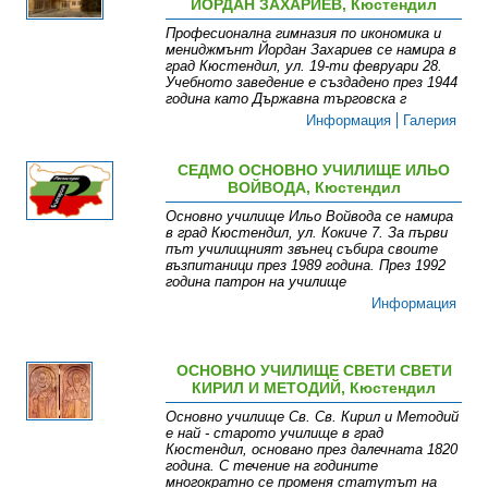
ЙОРДАН ЗАХАРИЕВ, Кюстендил
Професионална гимназия по икономика и
мениджмънт Йордан Захариев се намира в
град Кюстендил, ул. 19-ти февруари 28.
Учебното заведение е създадено през 1944
година като Държавна търговска г
Информация
Галерия
СЕДМО ОСНОВНО УЧИЛИЩЕ ИЛЬО
ВОЙВОДА, Кюстендил
Основно училище Ильо Войвода се намира
в град Кюстендил, ул. Кокиче 7. За първи
път училищният звънец събира своите
възпитаници през 1989 година. През 1992
година патрон на училище
Информация
ОСНОВНО УЧИЛИЩЕ СВЕТИ СВЕТИ
КИРИЛ И МЕТОДИЙ, Кюстендил
Основно училище Св. Св. Кирил и Методий
e най - старото училище в град
Кюстендил, основано през далечната 1820
година. С течение на годините
многократно се променя статутът на