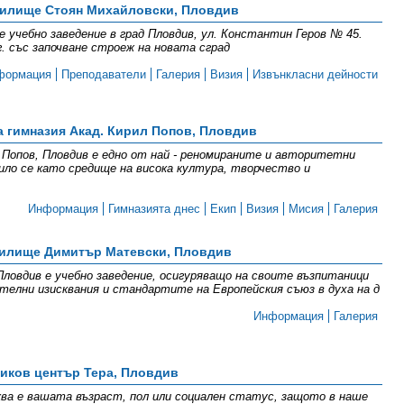
илище Стоян Михайловски, Пловдив
 учебно заведение в град Пловдив, ул. Константин Геров № 45.
. със започване строеж на новата сград
формация
Преподаватели
Галерия
Визия
Извънкласни дейности
 гимназия Акад. Кирил Попов, Пловдив
Попов, Пловдив е едно от най - реномираните и авторитетни
ило се като средище на висока култура, творчество и
Информация
Гимназията днес
Екип
Визия
Мисия
Галерия
илище Димитър Матевски, Пловдив
овдив е учебно заведение, осигуряващо на своите възпитаници
телни изисквания и стандартите на Европейския съюз в духа на д
Информация
Галерия
иков център Тера, Пловдив
ква е вашата възраст, пол или социален статус, защото в наше