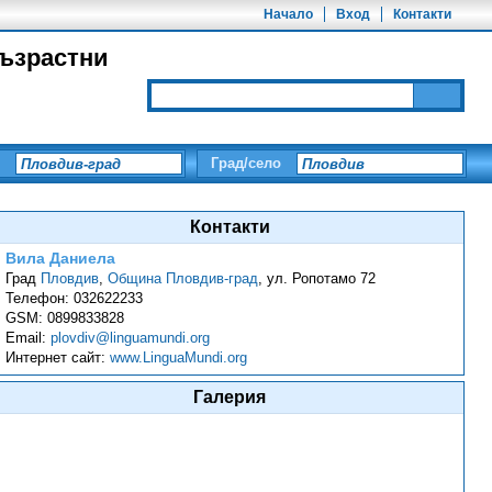
Начало
Вход
Контакти
ъзрастни
Град/село
Контакти
Вила Даниела
Град
Пловдив
,
Община Пловдив-град
,
ул. Ропотамо 72
Телефон:
032622233
GSM:
0899833828
Email:
plovdiv@linguamundi.org
Интернет сайт:
www.LinguaMundi.org
Галерия