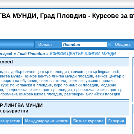
А МУНДИ, Град Пловдив - Курсове за в
Област
Община
в-град
»
Град Пловдив
»
ЕЗИКОВ ЦЕНТЪР ЛИНГВА МУНДИ
anced
овдив
,
добър езиков център в пловдив
,
езиков център linguamundi
,
лингва мунди
,
езиков център лингва мунди пловдив
,
езиков център с
а форма на обучение
,
езикова школа
,
езикови курсове пловдив
,
,
курс по испански в пловдив
,
курс по немски пловдив
,
модерно
ив
,
предпочитан езиков център пловдив
,
препоръчан езиков център
епоръчана езикова школа пловдив
,
разговорен английски пловдив
Р ЛИНГВА МУНДИ
а възрастни
 възрастни
Международни изпити
Бизнес курсове
Галерия