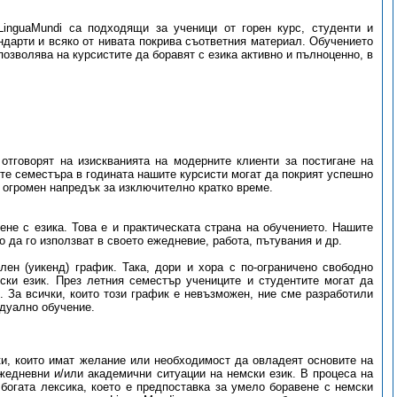
LinguaMundi са подходящи за ученици от горен курс, студенти и
дарти и всяко от нивата покрива съответния материал. Обучението
озволява на курсистите да боравят с езика активно и пълноценно, в
 отговорят на изискванията на модерните клиенти за постигане на
ите семестъра в годината нашите курсисти могат да покрият успешно
т огромен напредък за изключително кратко време.
не с езика. Това е и практическата страна на обучението. Нашите
о да го използват в своето ежедневие, работа, пътувания и др.
лен (уикенд) график. Така, дори и хора с по-ограничено свободно
ски език. През летния семестър учениците и студентите могат да
. За всички, които този график е невъзможен, ние сме разработили
дуално обучение.
ки, които имат желание или необходимост да овладеят основите на
жедневни и/или академични ситуации на немски език. В процеса на
 богата лексика, което е предпоставка за умело боравене с немски