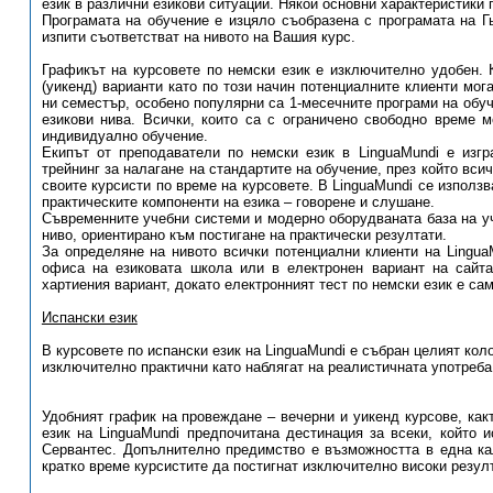
език в различни езикови ситуации. Някои основни характеристики 
Програмата на обучение е изцяло съобразена с програмата на Гь
изпити съответстват на нивото на Вашия курс.
Графикът на курсовете по немски език е изключително удобен. 
(уикенд) варианти като по този начин потенциалните клиенти мог
ни семестър, особено популярни са 1-месечните програми на обуч
езикови нива. Всички, които са с ограничено свободно време м
индивидуално обучение.
Екипът от преподаватели по немски език в LinguaMundi е изг
трейнинг за налагане на стандартите на обучение, през който вси
своите курсисти по време на курсовете. В LinguaMundi се използв
практическите компоненти на езика – говорене и слушане.
Съвременните учебни системи и модерно оборудваната база на у
ниво, ориентирано към постигане на практически резултати.
За определяне на нивото всички потенциални клиенти на Lingua
офиса на езиковата школа или в електронен вариант на сайта
хартиения вариант, докато електронният тест по немски език е са
Испански език
В курсовете по испански език на LinguaMundi е събран целият кол
изключително практични като наблягат на реалистичната употреба 
Удобният график на провеждане – вечерни и уикенд курсове, как
език на LinguaMundi предпочитана дестинация за всеки, който и
Сервантес. Допълнително предимство е възможността в една кал
кратко време курсистите да постигнат изключително високи резул