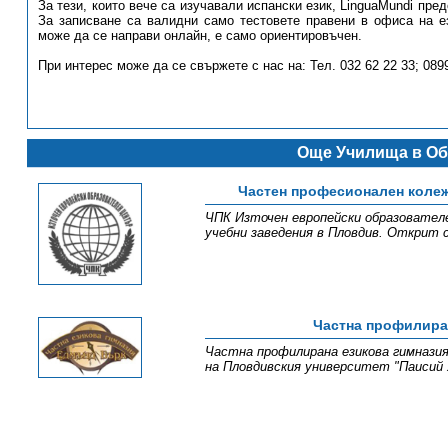
За тези, които вече са изучавали испански език, LinguaMundi пре
За записване са валидни само тестовете правени в офиса на ез
може да се направи онлайн, е само ориентировъчен.
При интерес може да се свържете с нас на: Тел. 032 62 22 33; 089
Още Училища в Об
Частен професионален колеж
ЧПК Източен европейски образователе
учебни заведения в Пловдив. Открит с 
Частна профилира
Частна профилирана езикова гимназия
на Пловдивския университет "Паисий Х