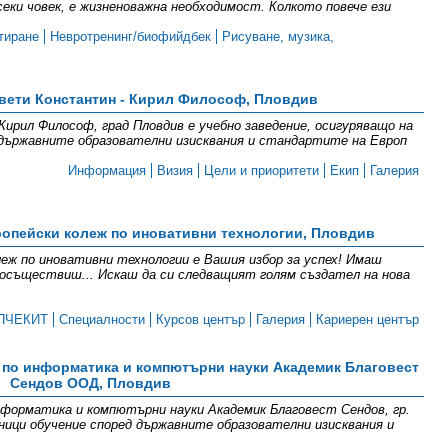
секи човек, е жизненоважна необходимост. Колкото повече ези
тиране
Невротренинг/биофийдбек
Рисуване, музика,
вети Константин - Кирил Философ, Пловдив
ирил Философ, град Пловдив е учебно заведение, осигуряващо на
 държавните образователни изисквания и стандартите на Европ
Информация
Визия
Цели и приоритети
Екип
Галерия
опейски колеж по иновативни технологии, Пловдив
еж по иновативни технологии е Вашия избор за успех! Имаш
и осъществиш... Искаш да си следващият голям създател на нова
ПЧЕКИТ
Специалности
Курсов център
Галерия
Кариерен център
 по информатика и компютърни науки Академик Благовест
Сендов ООД, Пловдив
форматика и компютърни науки Академик Благовест Сендов, гр.
ници обучение според държавните образователни изисквания и