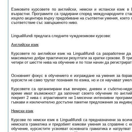
Езиковите курсовете по английски, немски и испански език в 
възрастни. Програмите са градирани според международните стан
изцяло акцентира върху придобиване на съответни умения, което п
съответствие със завършеното ниво.
LinguaMundi предлага следните чуждоезикови курсове:
Английски език
Курсовете по английски език на LinguaMundi са разработени да
максимално добри практически резултати за кратки срокове. В тр
четири от шестте нива на обучение и по този начин да регистрира
Основният фокус в обучението е изграждане на умения за бораве
курсисти не само трупат познания по езика, но и се научават умел
Курсовете са организирани във вечерен, дневен и съботно-неде
време имат възможност да започнат своето обучение по англий
покрият 2 нива с атрактивните ни 1-месечни интензивни програми
гъвкави и изключително достъпни пакетни предложения за индиви
Немски език
Курсове по немски език в LinguaMundi са предназначени за всич
немската граматика и придобият езикови умения за справяне с е
обучение, курсистите усвояват основната граматика и натрупват