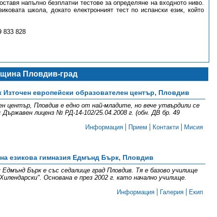
доставя напълно безплатни тестове за определяне на входното ниво.
иковата школа, докато електронният тест по испански език, който
9 833 828
щина Пловдив-град
 Източен европейски образователен център, Пловдив
н център, Пловдив е едно от най-младите, но вече утвърдили се
Държавен лиценз № РД-14-102/25.04.2008 г. (обн. ДВ бр. 49
Информация
Прием
Контакти
Мисия
на езикова гимназия Едмънд Бърк, Пловдив
 Едмънд Бърк е със седалище град Пловдив. Тя е базово училище
илендарски". Основана е през 2002 г. като начално училище.
Информация
Галерия
Екип