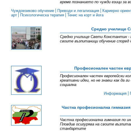
време познанието по чужди езици за в
Чуждоезиково обучение
Преводи и легализация
Кариерно ориен
арт
Психологическа терапия
Тенис на корт и йога
Средно училище С
Средно училище Свети Константин - К
своите възпитаници обучение според
Професионален частен евр
Професионален частен европейски кол
креативни идеи, но не знаеш как да г
социална
Информация
Частна професионална гимназия
Частна професионална гимназия по ин
Пловдив осигурява на своите възпита
стандартите