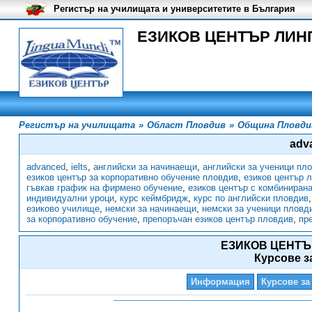
Регистър на училищата и университетите в България
ЕЗИКОВ ЦЕНТЪР ЛИНГВ
Регистър на училищата
»
Област Пловдив
»
Община Пловди
adv
advanced
,
ielts
,
английски за начинаещи
,
английски за ученици пл
езиков център за корпоративно обучение пловдив
,
езиков център 
гъвкав график на фирмено обучение
,
езиков център с комбиниран
индивидуални уроци
,
курс кеймбридж
,
курс по английски пловдив
езиково училище
,
немски за начинаещи
,
немски за ученици пловд
за корпоративно обучение
,
препоръчан езиков център пловдив
,
пр
ЕЗИКОВ ЦЕНТЪ
Курсове з
Информация
Курсове за