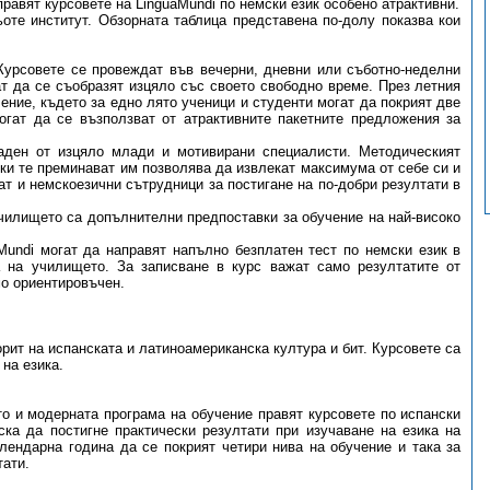
правят курсовете на LinguaMundi по немски език особено атрактивни.
оте институт. Обзорната таблица представена по-долу показва кои
Курсовете се провеждат във вечерни, дневни или съботно-неделни
ат да се съобразят изцяло със своето свободно време. През летния
ение, където за едно лято ученици и студенти могат да покрият две
огат да се възползват от атрактивните пакетните предложения за
раден от изцяло млади и мотивирани специалисти. Методическият
чки те преминават им позволява да извлекат максимума от себе си и
ат и немскоезични сътрудници за постигане на по-добри резултати в
чилището са допълнителни предпоставки за обучение на най-високо
Mundi могат да направят напълно безплатен тест по немски език в
 на училището. За записване в курс важат само резултатите от
мо ориентировъчен.
орит на испанската и латиноамериканска култура и бит. Курсовете са
на езика.
то и модерната програма на обучение правят курсовете по испански
ска да постигне практически резултати при изучаване на езика на
ендарна година да се покрият четири нива на обучение и така за
тати.