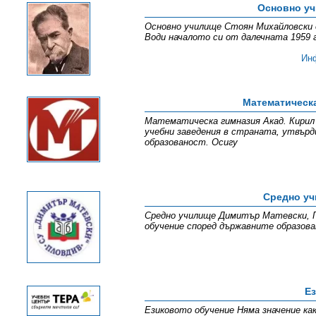
Основно уч
Основно училище Стоян Михайловски е
Води началото си от далечната 1959 г
Ин
Математическа
Математическа гимназия Акад. Кирил 
учебни заведения в страната, утвърд
образованост. Осигу
Средно уч
Средно училище Димитър Матевски, Пл
обучение според държавните образова
Ез
Eзиковото обучение Няма значение ка