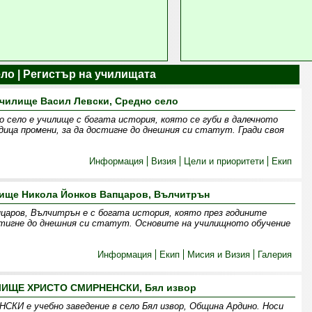
ело | Регистър на училищата
чилище Васил Левски, Средно село
о село е училище с богата история, която се губи в далечното
дица промени, за да достигне до днешния си статут. Гради своя
Информация
Визия
Цели и приоритети
Екип
ище Никола Йонков Вапцаров, Вълчитрън
царов, Вълчитрън е с богата история, която през годините
стигне до днешния си статут. Основите на училищното обучение
Информация
Екип
Мисия и Визия
Галерия
ИЩЕ ХРИСТО СМИРНЕНСКИ, Бял извор
е учебно заведение в село Бял извор, Община Ардино. Носи