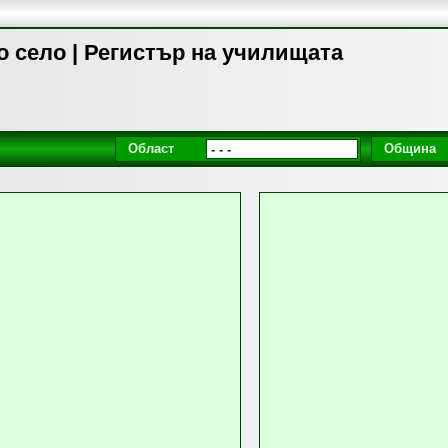
о село | Регистър на училищата
Област
Община