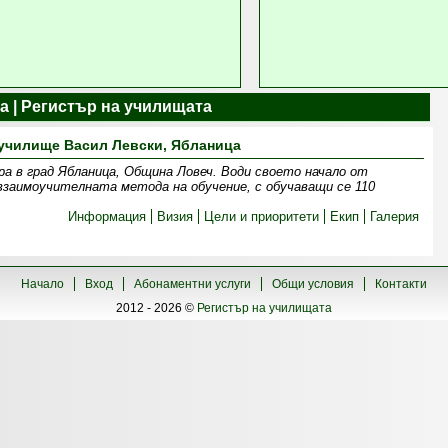
а | Регистър на училищата
училище Васил Левски, Ябланица
ра в град Ябланица, Община Ловеч. Води своето начало от
 взаимоучителната метода на обучение, с обучаващи се 110
Информация
Визия
Цели и приоритети
Екип
Галерия
Начало
Вход
Абонаментни услуги
Общи условия
Контакти
2012 - 2026 ©
Регистър на училищата