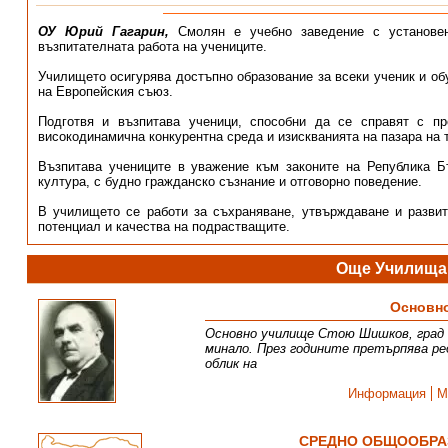
ОУ Юрий Гагарин,
Смолян е учебно заведение с установен
възпитателната работа на учениците.
Училището осигурява достъпно образование за всеки ученик и об
на Европейския съюз.
Подготвя и възпитава ученици, способни да се справят с п
високодинамична конкурентна среда и изискванията на пазара на 
Възпитава учениците в уважение към законите на Република Б
култура, с будно гражданско съзнание и отговорно поведение.
В училището се работи за съхраняване, утвърждаване и развит
потенциал и качества на подрастващите.
Още Училища 
Основн
Основно училище Стою Шишков, град С
минало. През годините претърпява ре
облик на
Информация
М
СРЕДНО ОБЩООБРАЗ