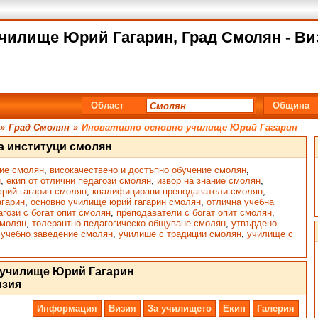
чилище Юрий Гагарин, Град Смолян - Ви
Област
Община
»
Град Смолян
»
Иновативно основно училище Юрий Гагарин
а институци смолян
ние смолян
,
високачествено и достъпно обучение смолян
,
н
,
екип от отлични педагози смолян
,
извор на знание смолян
,
рий гагарин смолян
,
квалифицирани преподаватели смолян
,
агарин
,
основно училище юрий гагарин смолян
,
отлична учебна
агози с богат опит смолян
,
преподаватели с богат опит смолян
,
смолян
,
толерантно педагогическо общуване смолян
,
утвърдено
,
учебно заведение смолян
,
училише с традиции смолян
,
училище с
 училище Юрий Гагарин
изия
Информация
Визия
За училището
Екип
Галерия