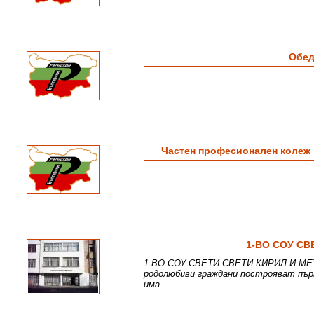
Обед
Частен професионален колеж 
1-ВО СОУ СВ
1-ВО СОУ СВЕТИ СВЕТИ КИРИЛ И МЕТОД
родолюбиви граждани построяват пър
има