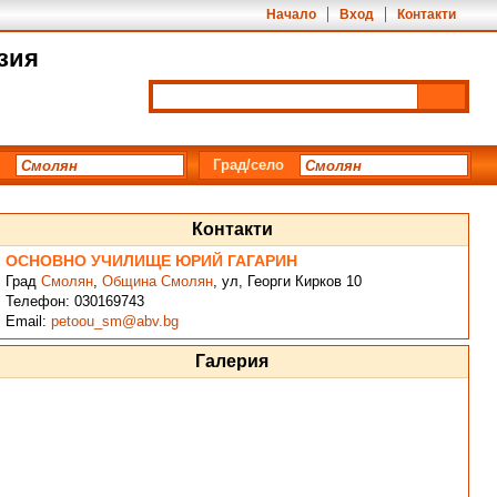
Начало
Вход
Контакти
зия
Град/село
Контакти
ОСНОВНО УЧИЛИЩЕ ЮРИЙ ГАГАРИН
Град
Смолян
,
Община Смолян
,
ул, Георги Кирков 10
Телефон:
030169743
Email:
реtооu_sm@abv.bg
Галерия