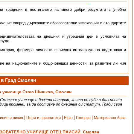
и традиции в постигането на много добри резултати в учебно
учение според държавните образователни изисквания и стандартите
редизвикателствата на днешния и утрешния ден в условията на
труда.
ългария, формира личности с висока интелектуална подготовка и
ие на националните и общочовешки ценности, за развитие личния
в Град Смолян
о училище Стою Шишков, Смолян
молян е училище с богата история, която се губи в далечното
дица промени, за да достигне до днешния си статут. Гради своя
исия и визия
Цели и приоритети
Екип
Галерия
Материална база
ОВАТЕЛНО УЧИЛИЩЕ ОТЕЦ ПАИСИЙ, Смолян