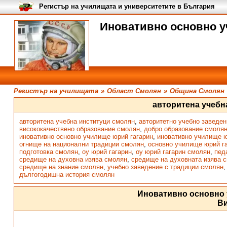
Регистър на училищата и университетите в България
Иновативно основно у
Регистър на училищата
»
Област Смолян
»
Община Смолян
авторитена учебн
авторитена учебна институци смолян
,
авторитетно учебно заведе
висококачествено образование смолян
,
добро образование смоля
иновативно основно училище юрий гагарин
,
иновативно училище ю
огнище на национални традиции смолян
,
основно училище юрий г
подготовка смолян
,
оу юрий гагарин
,
оу юрий гагарин смолян
,
пед
средище на духовна изява смолян
,
средище на духовната изява 
средище на знание смолян
,
учебно заведение с традиции смолян
дългогодишна история смолян
Иновативно основно
В