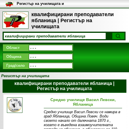
Регистър на училищата и
университетите в България
квалифицирани преподаватели
ябланица | Регистър на
училищата
Област
Община
Град/село
Регистър на училищата
квалифицирани преподаватели ябланица |
Регистър на училищата
Средно училище Васил Левски,
Ябланица
Средно училище Васил Левски се намира в
град Ябланица, Община Ловеч. Води
своето начало от далечната 1870 г.,
когато е въведена взаимоучителната