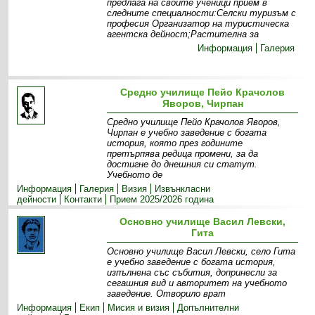
предлага на своите ученици прием в
следните специалности:Селски туризъм с
професия Организатор на туристическа
агентска дейност;Растителна за
Информация
Галерия
Средно училище Пейо Крачолов
Яворов, Чирпан
Средно училище Пейо Крачолов Яворов,
Чирпан е учебно заведение с богата
история, която през годините
претърпява редица промени, за да
достигне до днешния си статут.
Учебното де
Информация
Галерия
Визия
Извънкласни
дейности
Контакти
Прием 2025/2026 година
Основно училище Васил Левски,
Гита
Основно училище Васил Левски, село Гита
е учебно заведение с богата история,
изпълнена със събития, допринесли за
сегашния вид и авторитет на учебното
заведение. Отворило врат
Информация
Екип
Мисия и визия
Допълнителни