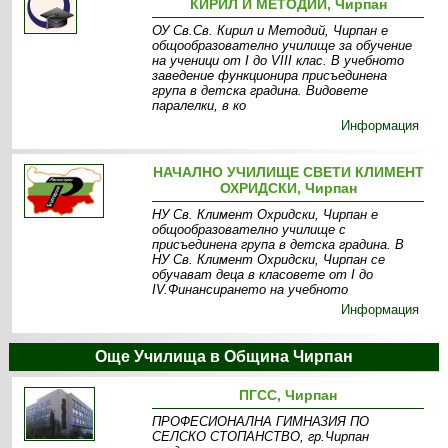
КИРИЛ И МЕТОДИЙ, Чирпан
ОУ Св.Св. Кирил и Методий, Чирпан е
общообразователно училище за обучение
на ученици от I до VIII клас. В учебното
заведение функционира присъединена
група в детска градина. Видовете
паралелки, в ко
Информация
НАЧАЛНО УЧИЛИЩЕ СВЕТИ КЛИМЕНТ
ОХРИДСКИ, Чирпан
НУ Св. Климент Охридски, Чирпан е
общообразователно училище с
присъединена група в детска градина. В
НУ Св. Климент Охридски, Чирпан се
обучават деца в класовете от I до
IV.Финансирането на учебното
Информация
Още Училища в Община Чирпан
ПГСС, Чирпан
ПРОФЕСИОНАЛНА ГИМНАЗИЯ ПО
СЕЛСКО СТОПАНСТВО, гр.Чирпан