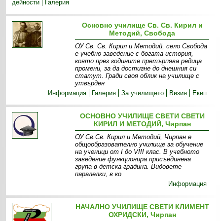
дейности
Галерия
Основно училище Св. Св. Кирил и
Методий, Свобода
ОУ Св. Св. Кирил и Методий, село Свобода
е учебно заведение с богата история,
която през годините претърпява редица
промени, за да достигне до днешния си
статут. Гради своя облик на училище с
утвърден
Информация
Галерия
За училището
Визия
Екип
ОСНОВНО УЧИЛИЩЕ СВЕТИ СВЕТИ
КИРИЛ И МЕТОДИЙ, Чирпан
ОУ Св.Св. Кирил и Методий, Чирпан е
общообразователно училище за обучение
на ученици от I до VIII клас. В учебното
заведение функционира присъединена
група в детска градина. Видовете
паралелки, в ко
Информация
НАЧАЛНО УЧИЛИЩЕ СВЕТИ КЛИМЕНТ
ОХРИДСКИ, Чирпан