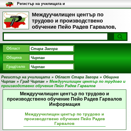
Регистър на училищата и
университетите в България
Междуучилищен център по
трудoво и производствено
обучение Пейо Радев Гарвалов,
Град Чирпан
Област
Община
Град/село
Регистър на училищата
»
Област Стара Загора
»
Община
Чирпан
»
Град Чирпан
»
Междуучилищен център по трудoво и
производствено обучение Пейо Радев Гарвалов
Междуучилищен център по трудoво и
производствено обучение Пейо Радев Гарвалов
Информация
Междуучилищен център по трудoво и
производствено обучение Пейо Радев
Гарвалов