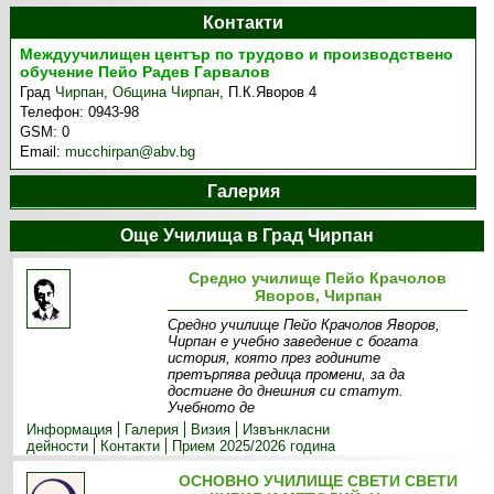
Контакти
Междуучилищен център по трудoво и производствено
обучение Пейо Радев Гарвалов
Град
Чирпан
,
Община Чирпан
,
П.К.Яворов 4
Телефон:
0943-98
GSM:
0
Email:
mucchirpan@abv.bg
Галерия
Още Училища в Град Чирпан
Средно училище Пейо Крачолов
Яворов, Чирпан
Средно училище Пейо Крачолов Яворов,
Чирпан е учебно заведение с богата
история, която през годините
претърпява редица промени, за да
достигне до днешния си статут.
Учебното де
Информация
Галерия
Визия
Извънкласни
дейности
Контакти
Прием 2025/2026 година
ОСНОВНО УЧИЛИЩЕ СВЕТИ СВЕТИ