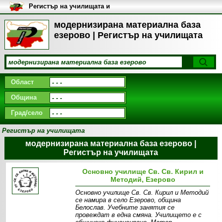
Регистър на училищата и
университетите в България
модернизирана материална база
езерово | Регистър на училищата
Област
Община
Град/село
Регистър на училищата
модернизирана материална база езерово |
Регистър на училищата
Основно училище Св. Св. Кирил и
Методий, Езерово
Основно училище Св. Св. Кирил и Методий
се намира в село Езерово, община
Белослав. Учебните занятия се
провеждат в една смяна. Училището е с