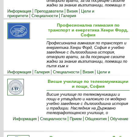
отворило врати, за да посрещне своите
жадни за знание възпитаници, поемащи п
Информация
Преподаватели
Визия
Цели и
приоритети
Специалности
Галерия
Професионална гимназия по
транспорт и енергетика Хенри Форд,
София
Професионална гимназия по транспорт и
енергетика Хенри Форд, София е учебно
заведение с дългогодишна история,
отворило врати, за да посрещне своите
жадни за знание възпитаници, поемащи по
пътя към н
Информация
Галерия
Специалности
Визия
Цели и
приоритети
Екип
Контакти
Висше училище по телекомуникации
и пощи, София
Висше училище по телекомуникации и
пощи е утвърдило и наложило се модерно
учебно заведение с дългогодишна история
и традиции. Наследник на Държавно
телеграфопощенско училище, о
Информация
Специалности
Прием
Общежития
Обучение