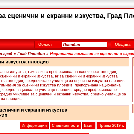
а сценични и екранни изкуства, Град Пл
Област
Община
в-град
»
Град Пловдив
»
Национална гимназия за сценични и екра
ни изкуства пловдив
ранни изкуства
,
гимназия с професионална насоченост пловдив
,
сценични и екранни изкуства
,
нг за сценични и екранни изкуства
ства пловдив
,
предпочитано училище за сценични изкуства пловдив
,
гимназия за сценични изкуства пловдив
,
препоръчана национална
,
средно национално училище пловдив
,
средно професионално
средно училище за сценични и екранни изкуства
,
средно училище за
тва пловдив
ценични и екранни изкуства
кип
Информация
Специалности
Екип
Прием 2019 г.