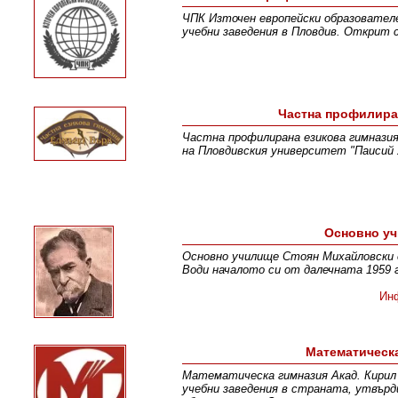
ЧПК Източен европейски образователе
учебни заведения в Пловдив. Открит с 
Частна профилира
Частна профилирана езикова гимназия
на Пловдивския университет "Паисий Х
Основно уч
Основно училище Стоян Михайловски е
Води началото си от далечната 1959 г
Ин
Математическа
Математическа гимназия Акад. Кирил 
учебни заведения в страната, утвърд