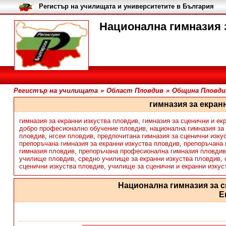
Регистър на училищата и университетите в България
Национална гимназия з
Регистър на училищата
»
Област Пловдив
»
Община Пловди
гимназия за екран
гимназия за екранни изкуства пловдив
,
гимназия за сценични и ек
добро професионално обучение пловдив
,
национална гимназия за 
пловдив
,
нгсеи пловдив
,
предпочитана гимназия за сценични изку
препоръчана гимназия за екранни изкуства пловдив
,
препоръчана 
гимназия пловдив
,
препоръчана професионална гимназия пловдив
училище пловдив
,
средно училище за екранни изкуства пловдив
,
сценични изкуства пловдив
,
училище за сценични и екранни изкус
Национална гимназия за с
Е