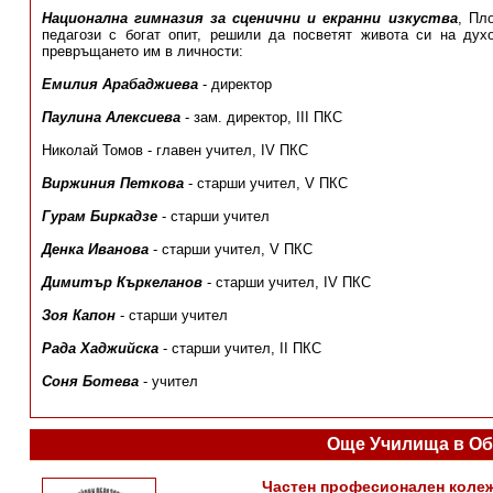
Национална гимназия за сценични и екранни изкуства
, Пл
педагози с богат опит, решили да посветят живота си на дух
превръщането им в личности:
Емилия Арабаджиева
- директор
Паулина Алексиева
- зам. директор, III ПКС
Николай Томов - главен учител, IV ПКС
Виржиния Петкова
- старши учител, V ПКС
Гурам Биркадзе
- старши учител
Денка Иванова
- старши учител, V ПКС
Димитър Къркеланов
- старши учител, IV ПКС
Зоя Капон
- старши учител
Рада Хаджийска
- старши учител, II ПКС
Соня Ботева
- учител
Още Училища в Об
Частен професионален колеж