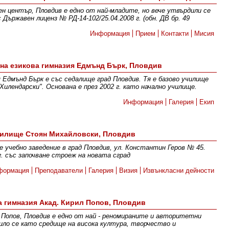
н център, Пловдив е едно от най-младите, но вече утвърдили се
Държавен лиценз № РД-14-102/25.04.2008 г. (обн. ДВ бр. 49
Информация
Прием
Контакти
Мисия
на езикова гимназия Едмънд Бърк, Пловдив
 Едмънд Бърк е със седалище град Пловдив. Тя е базово училище
илендарски". Основана е през 2002 г. като начално училище.
Информация
Галерия
Екип
илище Стоян Михайловски, Пловдив
 учебно заведение в град Пловдив, ул. Константин Геров № 45.
. със започване строеж на новата сград
формация
Преподаватели
Галерия
Визия
Извънкласни дейности
 гимназия Акад. Кирил Попов, Пловдив
Попов, Пловдив е едно от най - реномираните и авторитетни
ило се като средище на висока култура, творчество и