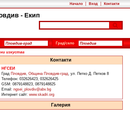
Начало
Вход
Контакти
овдив - Екип
Град/село
нни изкуства
Контакти
НГСЕИ
Град
Пловдив
,
Община Пловдив-град
,
ул. Петко Д. Петков 8
Телефон:
032626423, 032626425
GSM:
0879148823, 0879148825
Email:
ngsei_plovdiv@abv.bg
Интернет сайт:
www.skadri.org
Галерия