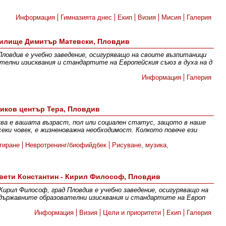
Информация
Гимназията днес
Екип
Визия
Мисия
Галерия
илище Димитър Матевски, Пловдив
овдив е учебно заведение, осигуряващо на своите възпитаници
телни изисквания и стандартите на Европейския съюз в духа на д
Информация
Галерия
иков център Тера, Пловдив
ква е вашата възраст, пол или социален статус, защото в наше
секи човек, е жизненоважна необходимост. Колкото повече ези
тиране
Невротренинг/биофийдбек
Рисуване, музика,
вети Константин - Кирил Философ, Пловдив
ирил Философ, град Пловдив е учебно заведение, осигуряващо на
 държавните образователни изисквания и стандартите на Европ
Информация
Визия
Цели и приоритети
Екип
Галерия