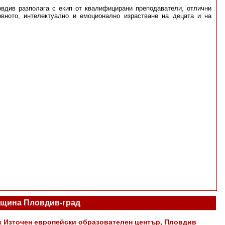
овдив разполага с екип от квалифицирани преподаватели, отлични
овното, интелектуално и емоционално израстване на децата и на
щина Пловдив-град
 Източен европейски образователен център, Пловдив