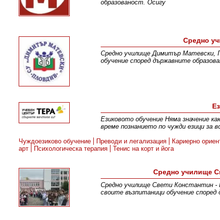
образованост. Осигу
Средно уч
Средно училище Димитър Матевски, Пл
обучение според държавните образова
Ез
Eзиковото обучение Няма значение ка
време познанието по чужди езици за в
Чуждоезиково обучение
Преводи и легализация
Кариерно ориен
арт
Психологическа терапия
Тенис на корт и йога
Средно училище С
Средно училище Свети Константин - К
своите възпитаници обучение според