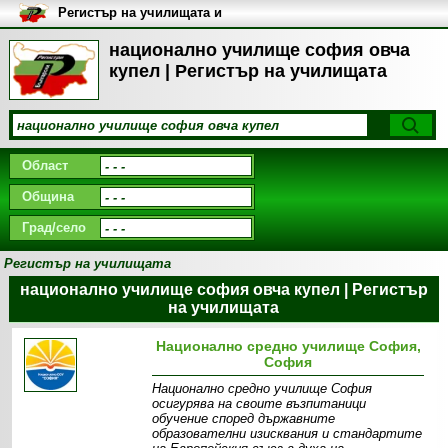
Регистър на училищата и
университетите в България
национално училище софия овча
купел | Регистър на училищата
Област
Община
Град/село
Регистър на училищата
национално училище софия овча купел | Регистър
на училищата
Национално средно училище София,
София
Национално средно училище София
осигурява на своите възпитаници
обучение според държавните
образователни изисквания и стандартите