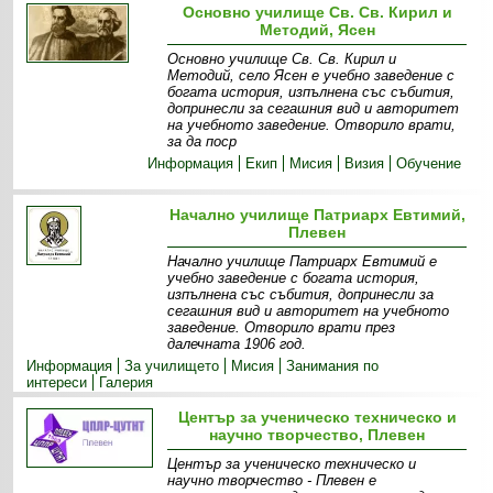
Основно училище Св. Св. Кирил и
Методий, Ясен
Основно училище Св. Св. Кирил и
Методий, село Ясен е учебно заведение с
богата история, изпълнена със събития,
допринесли за сегашния вид и авторитет
на учебното заведение. Отворило врати,
за да поср
Информация
Екип
Мисия
Визия
Обучение
Начално училище Патриарх Евтимий,
Плевен
Начално училище Патриарх Евтимий е
учебно заведение с богата история,
изпълнена със събития, допринесли за
сегашния вид и авторитет на учебното
заведение. Отворило врати през
далечната 1906 год.
Информация
За училището
Мисия
Занимания по
интереси
Галерия
Център за ученическо техническо и
научно творчество, Плевен
Център за ученическо техническо и
научно творчество - Плевен е