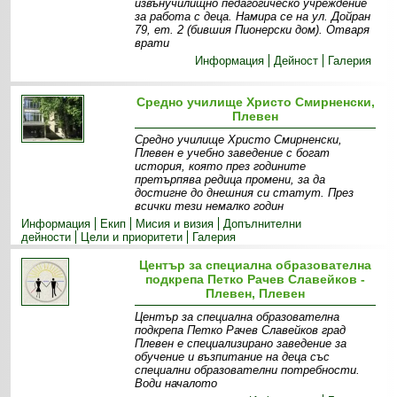
извънучилищно педагогическо учреждение
за работа с деца. Намира се на ул. Дойран
79, ет. 2 (бившия Пионерски дом). Отваря
врати
Информация
Дейност
Галерия
Средно училище Христо Смирненски,
Плевен
Средно училище Христо Смирненски,
Плевен е учебно заведение с богат
история, която през годините
претърпява редица промени, за да
достигне до днешния си статут. През
всички тези немалко годин
Информация
Екип
Мисия и визия
Допълнителни
дейности
Цели и приоритети
Галерия
Център за специална образователна
подкрепа Петко Рачев Славейков -
Плевен, Плевен
Център за специална образователна
подкрепа Петко Рачев Славейков град
Плевен е специализирано заведение за
обучение и възпитание на деца със
специални образователни потребности.
Води началото