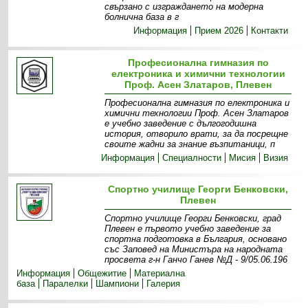
свързано с изграждането на модерна
болнична база в г
Информация
Прием 2026
Контакти
Професионална гимназия по
електроника и химични технологии
Проф. Асен Златаров, Плевен
Професионална гимназия по електроника и
химични технологии Проф. Асен Златаров
е учебно заведение с дългогодишна
история, отворило врати, за да посрещне
своите жадни за знание възпитаници, п
Информация
Специалности
Мисия
Визия
Спортно училище Георги Бенковски,
Плевен
Спортно училище Георги Бенковски, град
Плевен е първото учебно заведение за
спортна подготовка в България, основано
със Заповед на Министъра на народната
просвета г-н Ганчо Ганев №Д - 9/05.06.196
Информация
Общежитие
Материална
база
Паралелки
Шампиони
Галерия