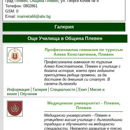
Град
Плевен
,
Община Плевен
,
ул. Георги Кочев № 8
Телефон:
0802861
GSM:
0
Email:
marineta66@abv.bg
Галерия
Още Училища в Община Плевен
Професионална гимназия по туризъм
Алеко Константинов, Плевен
Професионална гимназия по туризъм
Алеко Константинов, Плевен е училище с
богата история, което през годините
претърпява редица промени, за да
достигне до днешния си статут. В
своята дългогоди
Информация
Галерия
Специалности
Екип
Мисия и
визия
Обучение
Медицински университет - Плевен,
Плевен
Медицински университет - Плевен е
утвърдено висше училище с дългогодишни
традиции в обучението на медицински
специалисти. Неговото развитие е тясно