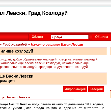
л Левски, Град Козлодуй
Област
Община
»
Град Козлодуй
»
Начално училище Васил Левски
чилище козлодуй
озлодуй
,
добро образование козлодуй
,
извор на знание козлодуй
,
ачално училище васил левски козлодуй
,
начално училище
просвещението козлодуй
,
средище на духовност козлодуй
ще Васил Левски
рмация
Информация
Галерия
ще Васил Левски
лище Васил Левски
води своето начало от далечната 1930 година,
строена училищната сграда изцяло с дарения от жителите на