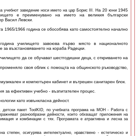
На 20 юни 1945
а учебнот заведение носи името на цар Борис III.
лището е преименувано на името на великия български
р Васил Левски.
та 1965/1966 година се обособява като самостоятелно начално
година училището завоюва първо място в националното
е за възстановяването на кораба Радецки.
училището да се обучават шестгодишни деца, с откриването на
 променяло своя облик с помощта на общинското ръководство,
, музикален и компютърен кабинет и вътрешен санитарен блок.
ия за ефективен учебно - възпитателен процес.
ологии като извънкласна дейност.
, детски пакет ToolKID, по учебната програма на МОН - Работа с
пражняват разнообразни дейности, които обхващат приложения на
нимация и комбинации с тях. Програмата е атрактивна и лесна за
а степен, осигурява интелектуално, нравствено - естетическо и