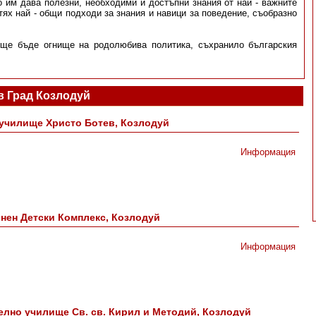
 им дава полезни, необходими и достъпни знания от най - важните
тях най - общи подходи за знания и навици за поведение, съобразно
 ще бъде огнище на родолюбива политика, съхранило българския
в Град Козлодуй
училище Христо Ботев, Козлодуй
Информация
нен Детски Комплекс, Козлодуй
Информация
лно училище Св. св. Кирил и Методий, Козлодуй