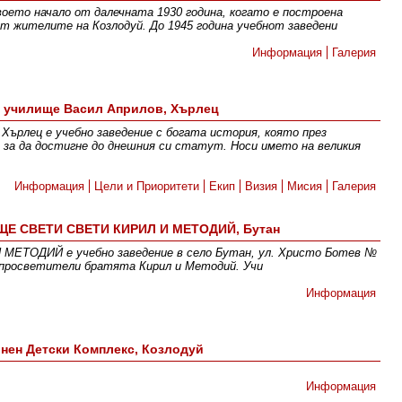
воето начало от далечната 1930 година, когато е построена
от жителите на Козлодуй. До 1945 година учебнот заведени
Информация
Галерия
 училище Васил Априлов, Хърлец
Хърлец е учебно заведение с богата история, която през
 за да достигне до днешния си статут. Носи името на великия
Информация
Цели и Приоритети
Екип
Визия
Мисия
Галерия
Е СВЕТИ СВЕТИ КИРИЛ И МЕТОДИЙ, Бутан
ТОДИЙ е учебно заведение в село Бутан, ул. Христо Ботев №
и просветители братята Кирил и Методий. Учи
Информация
нен Детски Комплекс, Козлодуй
Информация