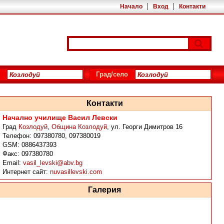
Начало
Вход
Контакти
Град/село
Контакти
Начално училище Васил Левски
Град
Козлодуй
,
Община Козлодуй
,
ул. Георги Димитров 16
Телефон:
097380780, 097380019
GSM:
0886437393
Факс:
097380780
Email:
vasil_levski@abv.bg
Интернет сайт:
nuvasillevski.com
Галерия