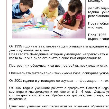
Козлодуй.
До 1945 годин
година учи
революционе
През учебна
училище.
През 1966 
съревновани
От 1995 година е възстановена дългогодишната традиция в 
две подготвителни групи.
През своята 84-годишна история училището непрекъснато е
което винаги е било обърнато с лице към образованието.
Построени и оборудвани са две постройки, нови класни стаи
Оптималната материално - техническа база, осигурява услов
От 2001 година в училището се изучават информационни техн
От 2007 година учениците работят с програмата Comenius Logo
компютри и информационни технологии в 1 - 4 клас. Децата у
компютърните системи за обработка на графика, текст, звук, а
използване.
Началното училище като първи етап на основната образователн