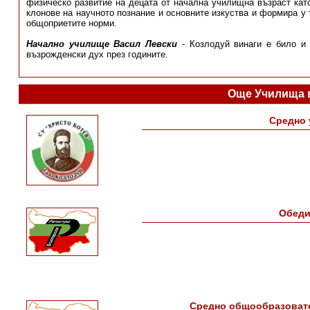
физическо развитие на децата от начална училищна възраст като
клонове на научното познание и основните изкуства и формира у 
общоприетите норми.
Начално училище Васил Левски
- Козлодуй винаги е било и
възрожденски дух през годините.
Още Училища 
Средно 
Обeди
Средно общообразовате