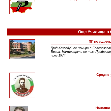
Още Училища в 
ПГ по ядрен
Град Козлодуй се намира в Северозапа
Враца. Намиращата се там Професиона
през 1974
Средно 
Начално