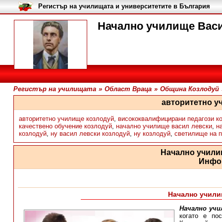
Регистър на училищата и университетите в България
Начално училище Васи
Регистър на училищата
»
Област Враца
»
Община Козлодуй
авторитетно у
авторитетно училище козлодуй
,
висококвалифицирани педагози к
качествено обучение козлодуй
,
начално училище васил левски
,
н
козлодуй
,
ну васил левски козлодуй
,
ну козлодуй
,
светилище на 
Начално учили
Инфо
Начално учили
Начално учи
когато е по