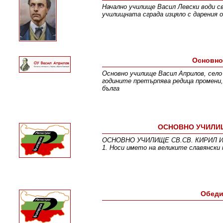
Начално училище Васил Левски води с
училищната сграда изцяло с дарения 
Основно
Основно училище Васил Априлов, село 
годините претърпява редица промени,
бълга
ОСНОВНО УЧИЛИЩ
ОСНОВНО УЧИЛИЩЕ СВ.СВ. КИРИЛ И МЕ
1. Носи името на великите славянск
Обeди