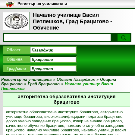
Регистър на училищата и
университетите в България
Начално училище Васил
Петлешков, Град Брацигово -
Обучение
Област
Община
Град/село
Регистър на училищата
»
Област Пазарджик
»
Община
Брацигово
»
Град Брацигово
»
Начално училище Васил
Петлешков
авторитетна образователна институция
брацигово
авторитетна образователна институция брацигово
,
авторитетно
училище брацигово
,
висококвалифицирани педагози брацигово
,
добро учебно заведение брацигово
,
извор на знание брацигово
,
качествено обучение брацигово
,
наложило се учебно заведение
брацигово
,
начално училище брацигово
,
начално училище васил
петлешков
,
начално училище васил петлешков брацигово
,
ну