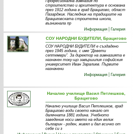
Професионална гимназия по
строителство и архитектура е основана
през 1912 година в град Брацигово, област
Пазарджик. Наследник на традициите на
Брациговската строителна школа,
възникнала пр
Информация
Галерия
СОУ НАРОДНИ БУДИТЕЛИ, Брацигово
СОУ НАРОДНИ БУДИТЕЛИ е създадено
през 1945 година, с име ”Девети
септември”. За директор на гимназията е
назначен току-що завършилия софийския
университет Иван Заралиев. Първите
назначени
Информация
Галерия
Начално училище Васил Петлешков,
Брацигово
Начално училище Васил Петлешков, град
Брацигово води своето начало от
далечната 1881 година. Учебното
заведение носи името на един велик
българин - роден, живял и дал всичко от
себе си з