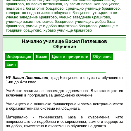
брацигово
,
ну васил петлешков
,
ну васил петлешков брацигово
,
педагози с богат опит брацигово
,
средищно училище брацигово
,
толерантно педагогическо общуване брацигово
,
утвърдило се
учебно заведение брацигово
,
учебно заведение брацигово
,
училище васил петлешков брацигово
,
училище с добра база
брацигово
,
училище с добра подготовка брацигово
,
училище с
традиции брацигово
,
хубаво училище брацигово
Начално училище Васил Петлешков
Обучение
Информация
Визия
Цели и приоритети
Обучение
Екип
НУ Васил Петлешков
, град Брацигово е с курс на обучение от
1-ви до 4-ти клас.
Учебните занятия се провеждат едносменно. Възпитаниците са
включени в програмата за целодневно обучение.
Училището е с общинско финансиране и заема централно място
в образователната система на Общината.
Материално - техническата база е съвременна, като
непрекъснато се подобрява и осъвременява, важно и водещо за
по-добро, качествено и съвременно обучение на децата.