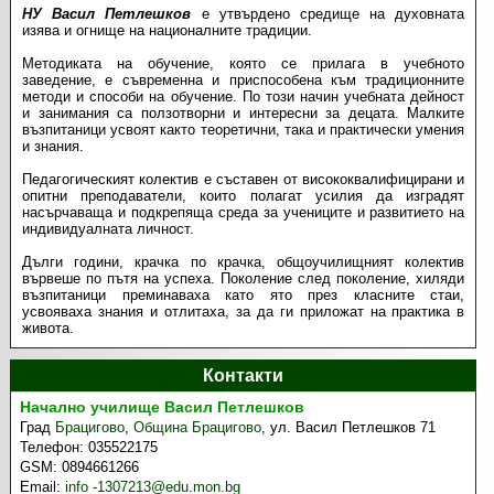
НУ Васил Петлешков
е утвърдено средище на духовната
изява и огнище на националните традиции.
Методиката на обучение, която се прилага в учебното
заведение, е съвременна и приспособена към традиционните
методи и способи на обучение. По този начин учебната дейност
и занимания са ползотворни и интересни за децата. Малките
възпитаници усвоят както теоретични, така и практически умения
и знания.
Педагогическият колектив е съставен от висококвалифицирани и
опитни преподаватели, които полагат усилия да изградят
насърчаваща и подкрепяща среда за учениците и развитието на
индивидуалната личност.
Дълги години, крачка по крачка, общоучилищният колектив
вървеше по пътя на успеха. По­ко­­ле­ние след поколение, хиляди
възпитаници преминаваха като ято през класните стаи,
усвояваха знания и отлитаха, за да ги приложат на практика в
живота.
Контакти
Начално училище Васил Петлешков
Град
Брацигово
,
Община Брацигово
,
ул. Васил Петлешков 71
Телефон:
035522175
GSM:
0894661266
Email:
info -1307213@edu.mon.bg