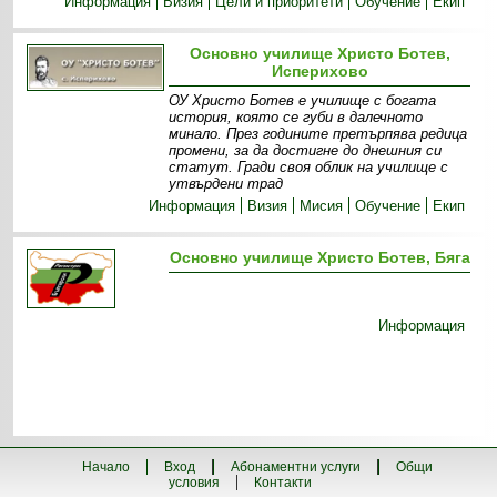
Информация
Визия
Цели и приоритети
Обучение
Екип
Основно училище Христо Ботев,
Исперихово
ОУ Христо Ботев е училище с богата
история, която се губи в далечното
минало. През годините претърпява редица
промени, за да достигне до днешния си
статут. Гради своя облик на училище с
утвърдени трад
Информация
Визия
Мисия
Обучение
Екип
Основно училище Христо Ботев, Бяга
Информация
Начало
Вход
Абонаментни услуги
Общи
условия
Контакти