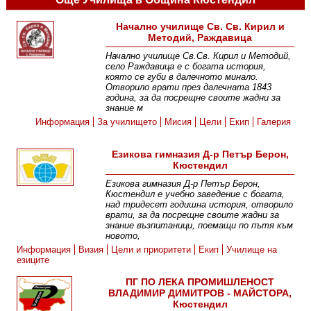
Начално училище Св. Св. Кирил и
Методий, Раждавица
Начално училище Св.Св. Кирил и Методий,
село Раждавица е с богата история,
която се губи в далечното минало.
Отворило врати през далечната 1843
година, за да посрещне своите жадни за
знание м
Информация
За училището
Мисия
Цели
Екип
Галерия
Езикова гимназия Д-р Петър Берон,
Кюстендил
Езикова гимназия Д-р Петър Берон,
Кюстендил е учебно заведение с богата,
над тридесет годишна история, отворило
врати, за да посрещне своите жадни за
знание възпитаници, поемащи по пътя към
новото,
Информация
Визия
Цели и приоритети
Екип
Училище на
езиците
ПГ ПО ЛЕКА ПРОМИШЛЕНОСТ
ВЛАДИМИР ДИМИТРОВ - МАЙСТОРА,
Кюстендил