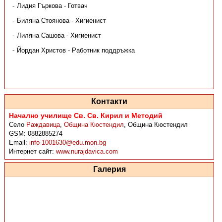
Лидия Гъркова - Готвач
Биляна Стоянова - Хигиенист
Лиляна Сашова - Хигиенист
Йордан Христов - Работник поддръжка
Контакти
Начално училище Св. Св. Кирил и Методий
Село
Раждавица
,
Община Кюстендил
,
Община Кюстендил
GSM:
0882885274
Email:
info-1001630@edu.mon.bg
Интернет сайт:
www.nurajdavica.com
Галерия