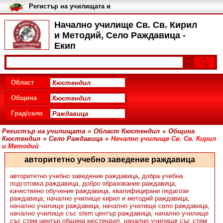
Регистър на училищата и
университетите в България
Начално училище Св. Св. Кирил
и Методий, Село Раждавица -
Екип
Област
Община
Град/село
Регистър на училищата
»
Област Кюстендил
»
Община
Кюстендил
»
Село Раждавица
»
Начално училище Св. Св. Кирил
и Методий
авторитетно учебно заведение раждавица
авторитетно учебно заведение раждавица
,
добра учебна
подготовка раждавица
,
добро образование раждавица
,
качествено обучение раждавица
,
квалифицирани педагози
раждавица
,
начално училище кирил и методий раждавица
,
начално училище раждавица
,
начално училище село раждавица
,
начално училище със stem център раждавица
,
начално училище
със стем център община кюстендил
,
начално училище със стем