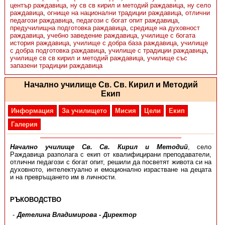
център раждавица
,
ну св св кирил и методий раждавица
,
ну село
раждавица
,
огнище на национални традиции раждавица
,
отлични
педагози раждавица
,
педагози с богат опит раждавица
,
предучилищна подготовка раждавица
,
средище на духовност
раждавица
,
учебно заведение раждавица
,
училище с богата
история раждавица
,
училище с добра база раждавица
,
училище
с добра подготовка раждавица
,
училище с традиции раждавица
,
училище св св кирил и методий раждавица
,
училище със
запазени традиции раждавица
Начално училище Св. Св. Кирил и Методий
Екип
Информация
За училището
Мисия
Цели
Екип
Галерия
Начално училище Св. Св. Кирил и Методий
, село
Раждавица разполага с екип от квалифицирани преподаватели,
отлични педагози с богат опит, решили да посветят живота си на
духовното, интелектуално и емоционално израстване на децата
и на превръщането им в личности.
РЪКОВОДСТВО
Детелина Владимирова - Директор