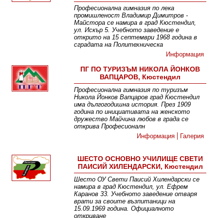
Професионална гимназия по лека
промишленост Владимир Димитров -
Майстора се намира в град Кюстендил,
ул. Искър 5. Учебното заведениe е
открито на 15 септември 1968 година в
сградата на Политехническа
Информация
ПГ ПО ТУРИЗЪМ НИКОЛА ЙОНКОВ
ВАПЦАРОВ, Кюстендил
Професионална гимназия по туризъм
Никола Йонков Вапцаров град Кюстендил
има дългогодишна история. През 1909
година по инициативата на женското
дружество Майчина любов в града се
открива Професионалн
Информация
Галерия
ШЕСТО ОСНОВНО УЧИЛИЩЕ СВЕТИ
ПАИСИЙ ХИЛЕНДАРСКИ, Кюстендил
Шесто ОУ Свети Паисий Хилендарски се
намира в град Кюстендил, ул. Ефрем
Каранов 33. Учебното заведение отваря
врати за своите възпитаници на
15.09.1969 година. Официалното
откриване