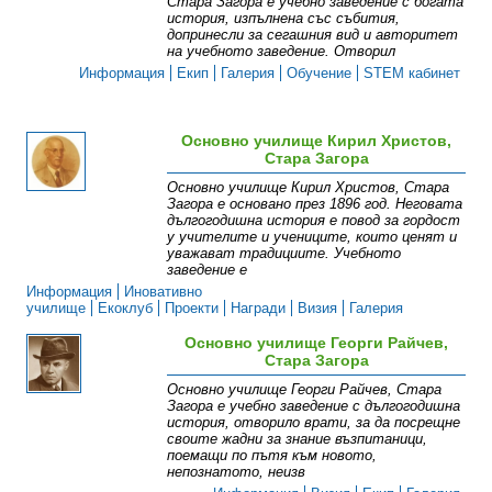
Стара Загора е учебно заведение с богата
история, изпълнена със събития,
допринесли за сегашния вид и авторитет
на учебното заведение. Отворил
Информация
Екип
Галерия
Обучение
STEM кабинет
Основно училище Кирил Христов,
Стара Загора
Основно училище Кирил Христов, Стара
Загора е основано през 1896 год. Неговата
дългогодишна история е повод за гордост
у учителите и учениците, които ценят и
уважават традициите. Учебното
заведение е
Информация
Иновативно
училище
Екоклуб
Прoекти
Награди
Визия
Галерия
Основно училище Георги Райчев,
Стара Загора
Основно училище Георги Райчев, Стара
Загора е учебно заведение с дългогодишна
история, отворило врати, за да посрещне
своите жадни за знание възпитаници,
поемащи по пътя към новото,
непознатото, неизв