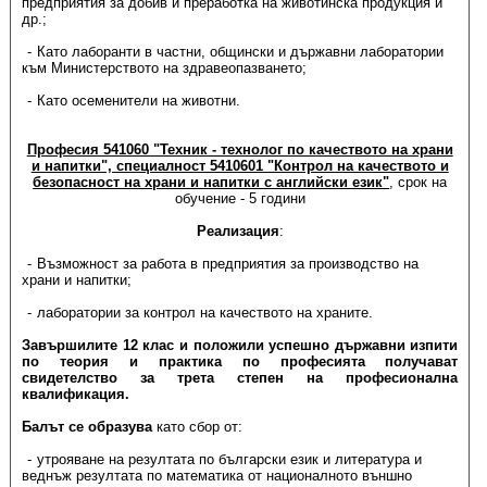
предприятия за добив и преработка на животинска продукция и
др.;
Като лаборанти в частни, общински и държавни лаборатории
към Министерството на здравеопазването;
Като осеменители на животни.
Професия 541060 "Техник - технолог по качеството на храни
и напитки", специалност 5410601 "Контрол на качеството и
безопасност на храни и напитки с английски език"
, срок на
обучение - 5 години
Реализация
:
Възможност за работа в предприятия за производство на
храни и напитки;
лаборатории за контрол на качеството на храните.
Завършилите 12 клас и положили успешно държавни изпити
по теория и практика по професията получават
свидетелство за трета степен на професионална
квалификация.
Балът се образува
като сбор от:
утрояване на резултата по български език и литература и
веднъж резултата по математика от националното външно