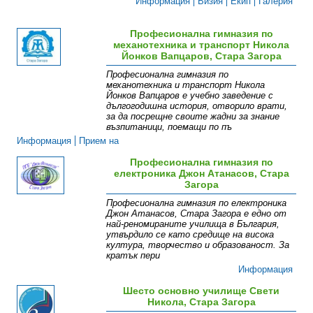
Информация
Визия
Екип
Галерия
Професионална гимназия по
механотехника и транспорт Никола
Йонков Вапцаров, Стара Загора
Професионална гимназия по
механотехника и транспорт Никола
Йонков Вапцаров е учебно заведение с
дългогодишна история, отворило врати,
за да посрещне своите жадни за знание
възпитаници, поемащи по пъ
Информация
Прием на
ученици
Екип
Мисия
Визия
Галерия
Професионална гимназия по
електроника Джон Атанасов, Стара
Загора
Професионална гимназия по електроника
Джон Атанасов, Стара Загора е едно от
най-реномираните училища в България,
утвърдило се като средище на висока
култура, творчество и образованост. За
кратък пери
Информация
Шесто основно училище Свети
Никола, Стара Загора