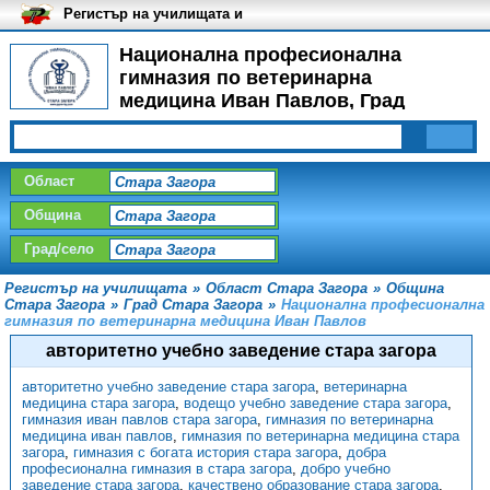
Регистър на училищата и
университетите в България
Национална професионална
гимназия по ветеринарна
медицина Иван Павлов, Град
Стара Загора - Прием
Област
Община
Град/село
Регистър на училищата
»
Област Стара Загора
»
Община
Стара Загора
»
Град Стара Загора
»
Национална професионална
гимназия по ветеринарна медицина Иван Павлов
авторитетно учебно заведение стара загора
авторитетно учебно заведение стара загора
,
ветеринарна
медицина стара загора
,
водещо учебно заведение стара загора
,
гимназия иван павлов стара загора
,
гимназия по ветеринарна
медицина иван павлов
,
гимназия по ветеринарна медицина стара
загора
,
гимназия с богата история стара загора
,
добра
професионална гимназия в стара загора
,
добро учебно
заведение стара загора
,
качествено образование стара загора
,