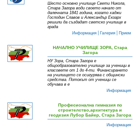
Шесто основно училище Свети Никола,
Стара Загора води своето начало от
далечната 1841 година, когато хаджи
Господин Славов и Александър Екзарх
решили да създадат светско училище в
града
Информация
Галерия
Прием
НАЧАЛНО УЧИЛИЩЕ ЗОРА, Стара
Загора
НУ Зора, Стара Загора е
общообразователно училище за ученици в
класовете от 1 до 4-ти. Финансирането
на училището се осигурява с общински
средства. Потокът от ученици се
обучава в е
Информация
Професионална гимназия по
строителство,архитектура и
геодезия Лубор Байер, Стара Загора
Информация