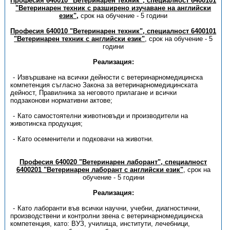
Професия 640010 "Ветеринарен техник", специалност 6400101
"Ветеринарен техник с разширено изучаване на английски
език",
срок на обучение - 5 години
Професия 640010 "Ветеринарен техник", специалност 6400101
"Ветеринарен техник с английски език"
, срок на обучение - 5
години
Реализация:
Извършване на всички дейности с ветеринарномедицинска
компетенция съгласно Закона за ветеринарномедицинската
дейност, Правилника за неговото прилагане и всички
подзаконови нормативни актове;
Като самостоятелни животновъди и производители на
животинска продукция;
Като осеменители и подковачи на животни.
Професия 640020 "Ветеринарен лаборант", специалност
6400201 "Ветеринарен лаборант с английски език"
, срок на
обучение - 5 години
Реализация:
Като лаборанти във всички научни, учебни, диагностични,
производствени и контролни звена с ветеринарномедицинска
компетенция, като: ВУЗ, училища, институти, лечебници,