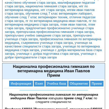
качествено обучение стара загора
,
квалифицирани педагози
стара загора
,
национална гимназия стара загора
,
нпг по
ветеринарна медицина
,
нпг стара загора
,
нпгвм иван павлов
стара загора
,
обучение след 7 клас ветеринарен лаборант
,
обучение след 7 клас ветеринарен техник
,
отлични педагози
стара загора
,
пг по ветеринарна медицина иван павлов
,
пг по
ветеринарна медицина стара загора
,
пгвм иван павлов
,
пгвм
стара загора
,
предпочитано професионално училище стара
загора
,
препоръчана професионална гимназия стара загора
,
препоръчано учебно заведение стара загора
,
препоръчано
училище стара загора
,
професионална гимназия по ветеринарна
медицина
,
съвременно училище стара загора
,
училище за
качествени специалисти стара загора
,
училище по ветеринарна
медицина стара загора
,
училище с добра материална база стара
загора
,
училище с добра подготовка стара загора
,
училище с
добри преподаватели стара загора
Национална професионална гимназия по
ветеринарна медицина Иван Павлов
Прием
Информация
Екип
Учебна база
Общежитие
Прием
Национална професионална гимназия по ветеринарна
медицина Иван Павлов
извършва
прием след 7 клас
по
следните специалности: