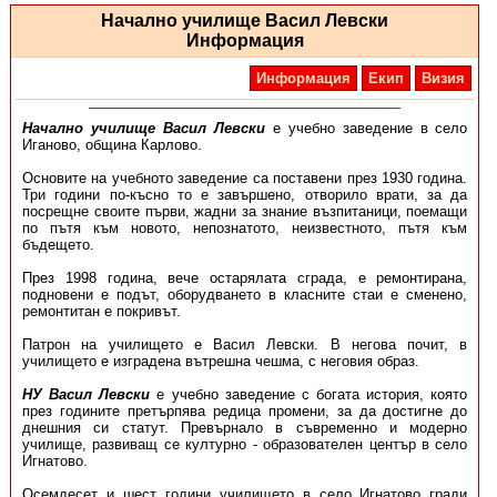
Начално училище Васил Левски
Информация
Информация
Екип
Визия
Начално училище Васил Левски
е учебно заведение в село
Иганово, община Карлово.
Основите на учебното заведение са поставени през 1930 година.
Три години по-късно то е завършено, отворило врати, за да
посрещне своите първи, жадни за знание възпитаници, поемащи
по пътя към новото, непознатото, неизвестното, пътя към
бъдещето.
През 1998 година, вече остарялата сграда, е ремонтирана,
подновени е подът, оборудването в класните стаи е сменено,
ремонтитан е покривът.
Патрон на училището е Васил Левски. В негова почит, в
училището е изградена вътрешна чешма, с неговия образ.
НУ Васил Левски
е учебно заведение с богата история, която
през годините претърпява редица промени, за да достигне до
днешния си статут. Превърнало в съвременно и модерно
училище, развиващ се културно - образователен център в село
Игнатово.
Осемдесет и шест години училището в село Игнатово гради