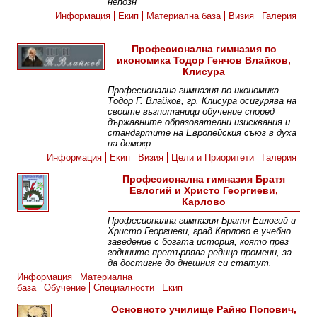
непозн
Информация
Екип
Материална база
Визия
Галерия
Професионална гимназия по
икономика Тодор Генчов Влайков,
Клисура
Професионална гимназия по икономика
Тодор Г. Влайков, гр. Клисура осигурява на
своите възпитаници обучение според
държавните образователни изисквания и
стандартите на Европейския съюз в духа
на демокр
Информация
Екип
Визия
Цели и Приоритети
Галерия
Професионална гимназия Братя
Евлогий и Христо Георгиеви,
Карлово
Професионална гимназия Братя Евлогий и
Христо Георгиеви, град Карлово е учебно
заведение с богата история, която през
годините претърпява редица промени, за
да достигне до днешния си статут.
Информация
Материална
база
Обучение
Специалности
Екип
Основното училище Райно Попович,