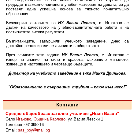
предадат възможно най-много учебен материал на децата, за да
поставят една успешна основа за тяхното по-нататъшно
образование.
Безспорият авторитет на
НУ Васил Левски
, с. Игнатово се
дължи на качеството на учебно-възпитателната работа и на
постигнатите високи резултати.
Възпитаниците, завършили учебното заведение, днес са
достойно реализирали се личнисти в обществото.
През всичките тези години
НУ Васил Левски
, с. Игнатово е
извор на знание, на сила и красота, съхранило миналото,
живеещо в настоящето и чертаещо бъдещето.
Директор на учебното заведение е г-жа Минка Дринкова.
"Образованието е съкровище, трудът – ключ към него!"
Контакти
Средно общообразователно училище „Иван Вазов“
Село
Иганово
,
Община Карлово
,
ул.Васил Левски 1
Телефон:
031395216
Email:
sas_boy@mail.bg