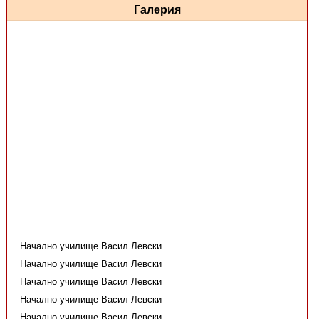
Галерия
Начално училище Васил Левски
Начално училище Васил Левски
Начално училище Васил Левски
Начално училище Васил Левски
Начално училище Васил Левски