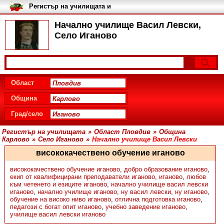
Регистър на училищата и
университетите в България
Начално училище Васил Левски,
Село Иганово
Област
Община
Град/село
Регистър на училищата
»
Област Пловдив
»
Община
Карлово
»
Село Иганово
»
Начално училище Васил Левски
висококачествено обучение иганово
висококачествено обучение иганово
,
добро образование иганово
,
екип от квалифицирани преподаватели иганово
,
иганово
,
любов
към четенето и езиците иганово
,
начално училище васил левски
иганово
,
начално училище иганово
,
ну васил левски
,
ну иганово
,
обучение на високо ниво иганово
,
отлична подготовка иганово
,
педагози с богат опит иганово
,
учебно заведение иганово
,
училище васил левски иганово