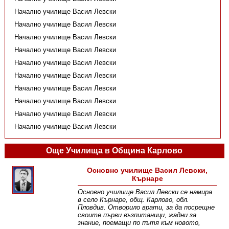
Начално училище Васил Левски
Начално училище Васил Левски
Начално училище Васил Левски
Начално училище Васил Левски
Начално училище Васил Левски
Начално училище Васил Левски
Начално училище Васил Левски
Начално училище Васил Левски
Начално училище Васил Левски
Начално училище Васил Левски
Още Училища в Община Карлово
Основно училище Васил Левски,
Кърнаре
Основно училище Васил Левски се намира
в село Кърнаре, общ. Карлово, обл.
Пловдив. Отворило врати, за да посрещне
своите първи възпитаници, жадни за
знание, поемащи по пътя към новото,