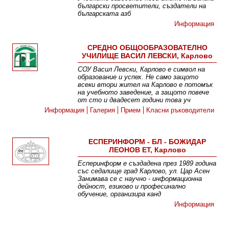
български просветители, създатели на
българската азб
Информация
СРЕДНО ОБЩООБРАЗОВАТЕЛНО
УЧИЛИЩЕ ВАСИЛ ЛЕВСКИ, Карлово
СОУ Васил Левски, Карлово е символ на
образование и успех. Не само защото
всеки втори жител на Карлово е потомък
на учебното заведение, а защото повече
от сто и двадесет години това уч
Информация
Галерия
Прием
Класни ръководители
ЕСПЕРИНФОРМ - БЛ - БОЖИДАР
ЛЕОНОВ ET, Карлово
Есперинформ е създадена през 1989 година
със седалище град Карлово, ул. Цар Асен
Занимава се с научно - информационна
дейност, езиково и професинално
обучение, организира канд
Информация