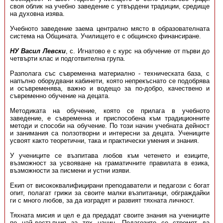
своя облик на учебно заведение с утвърдени традиции, средище
на духовна изява.
Учебното заведение заема централно място в образователната
система на Общината. Училището е с общинско финансиране.
НУ Васил Левски
, с. Игнатово е с курс на обучение от първи до
четвърти клас и подготвителна група.
Разполага със съвременна материално - техническата база, с
напълно оборудвани кабинети, която непрекъснато се подобрява
и осъвременява, важно и водещо за по-добро, качествено и
съвременно обучение на децата.
Методиката на обучение, която се прилага в учебното
заведение, е съвременна и приспособена към традиционните
методи и способи на обучение. По този начин учебната дейност
и занимания са ползотворни и интересни за децата. Учениците
усвоят както теоретични, така и практически умения и знания.
У учениците се възпитава любов към четенето и езиците,
възможност за усвояване на граматичните правилата в езика,
възможности за писмени и устни изяви.
Екип от висококвалифицирани преподаватели и педагози с богат
опит, полагат грижи за своите малки възпитаници, обграждайки
ги с много любов, за да изградят и развият тяхната личност.
Тяхната мисия и цел е да предадат своите знания на учениците
по най-достъпния за тях начин. Педагозите се стремят да