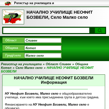
Регистър на училищата и
университетите в България
НАЧАЛНО УЧИЛИЩЕ НЕОФИТ
БОЗВЕЛИ, Село Малко село
Област
Община
Град/село
Регистър на училищата
»
Област Сливен
»
Община
Котел
»
Село Малко село
»
НАЧАЛНО УЧИЛИЩЕ НЕОФИТ
БОЗВЕЛИ
НАЧАЛНО УЧИЛИЩЕ НЕОФИТ БОЗВЕЛИ
Информация
НУ Неофит Бозвели, Малко село
е общообразователно
училище, към което има присъединена група в детска градина.
Финансирането на
НУ Неофит Бозвели, Малко село
е
общинско.