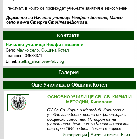
Режимът, в който се провеждат учебните занятия е едносменен.
Директор на Начално училище Неофит Бозвели, Малко
село е г-жа Стефка Стойчева-Шомова.
Контакти
Начално училище Неофит Бозвели
Село
Малко село
,
Община Котел
Телефон:
04588371
Email:
stefka_shomova@abv.bg
Галерия
Още Училища в Община Котел
ОСНОВНО УЧИЛИЩЕ СВ. СВ. КИРИЛ И
МЕТОДИЙ, Кипилово
ОУ Св.Св. Кирил и Методий, Кипилово е
учебно заведение, което се финансира с
общински средства. Историята на
училищното дело в село Кипилово започва
още през 1840 година. Тогава в черков
Информация
Мисия и визия
Екип