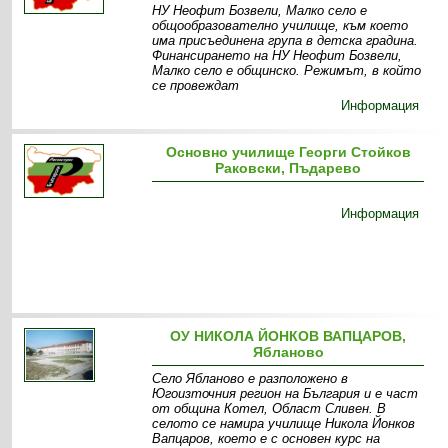
НУ Неофит Бозвели, Малко село е
общообразователно училище, към което
има присъединена група в детска градина.
Финансирането на НУ Неофит Бозвели,
Малко село е общинско. Режимът, в който
се провеждат
Информация
Основно училище Георги Стойков
Раковски, Пъдарево
Информация
ОУ НИКОЛА ЙОНКОВ ВАПЦАРОВ,
Ябланово
Село Ябланово е разположено в
Югоизточния регион на България и е част
от община Котел, Област Сливен. В
селото се намира училище Никола Йонков
Вапцаров, което е с основен курс на