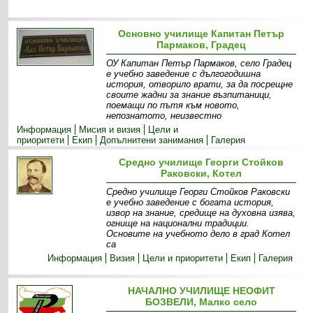
Основно училище Капитан Петър
Пармаков, Градец
ОУ Капитан Петър Пармаков, село Градец
е учебно заведение с дългогодишна
история, отворило врати, за да посрещне
своите жадни за знание възпитаници,
поемащи по пътя към новото,
непознатото, неизвестно
Информация
Мисия и визия
Цели и
приоритети
Екип
Допълнитени занимания
Галерия
Средно училище Георги Стойков
Раковски, Котел
Средно училище Георги Стойков Раковски
е учебно заведение с богата история,
извор на знание, средище на духовна изява,
огнище на национални традиции.
Основите на учебното дело в град Котел
са
Информация
Визия
Цели и приоритети
Екип
Галерия
НАЧАЛНО УЧИЛИЩЕ НЕОФИТ
БОЗВЕЛИ, Малко село