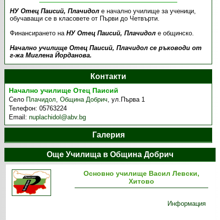
НУ Отец Паисий, Плачидол
е начално училище за ученици,
обучаващи се в класовете от Първи до Четвърти.
Финансирането на
НУ Отец Паисий, Плачидол
е общинско.
Начално училище Отец Паисий, Плачидол се ръководи от
г-жа Миглена Йорданова.
Контакти
Начално училище Отец Паисий
Село
Плачидол
,
Община Добрич
,
ул.Първа 1
Телефон:
05763224
Email:
nuplachidol@abv.bg
Галерия
Още Училища в Община Добрич
Основно училище Васил Левски,
Хитово
Информация