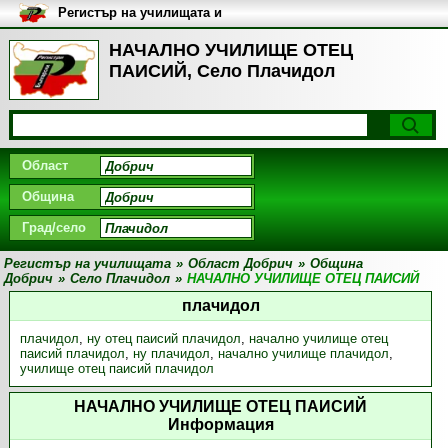
Регистър на училищата и
университетите в България
НАЧАЛНО УЧИЛИЩЕ ОТЕЦ
ПАИСИЙ, Село Плачидол
Област
Община
Град/село
Регистър на училищата
»
Област Добрич
»
Община
Добрич
»
Село Плачидол
»
НАЧАЛНО УЧИЛИЩЕ ОТЕЦ ПАИСИЙ
плачидол
плачидол
,
ну отец паисий плачидол
,
начално училище отец
паисий плачидол
,
ну плачидол
,
начално училище плачидол
,
училище отец паисий плачидол
НАЧАЛНО УЧИЛИЩЕ ОТЕЦ ПАИСИЙ
Информация