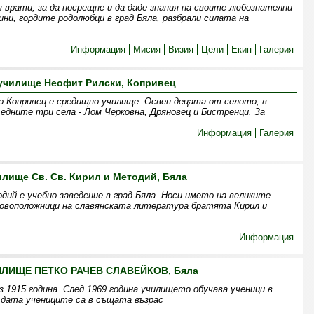
врати, за да посрещне и да даде знания на своите любознателни
ини, гордите родолюбци в град Бяла, разбрали силата на
Информация
Мисия
Визия
Цели
Екип
Галерия
училище Неофит Рилски, Копривец
 Копривец е средищно училище. Освен децата от селото, в
едните три села - Лом Черковна, Дряновец и Бистренци. За
Информация
Галерия
илище Св. Св. Кирил и Методий, Бяла
дий е учебно заведение в град Бяла. Носи името на великите
новоположници на славянската литература братята Кирил и
Информация
ЛИЩЕ ПЕТКО РАЧЕВ СЛАВЕЙКОВ, Бяла
ез 1915 година. След 1969 година училището обучава ученици в
а дата учениците са в същата възрас