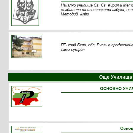
Начално училище Св. Св. Кирил и Мето
създатели на славянската азбука, ос
Методий. &nbs
ПГ- град Бяла, обл. Русе- е професион
само сутрин .
Още Училища 
ОСНОВНО УЧИЛ
Основ