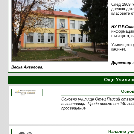
След 1969 г
днешна дата
класовете о
НУ П.Р.Сла
информацион
пътищата, с
Училището р
кабинет.
Директор н
Веска Ангелова.
Още Училищ
Основ
Основно училище Отец Паисий отваря 
възпитаници. Преди повече от 140 год
просвещение
Начално уч