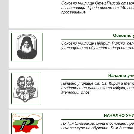
Основно училище Отец Паисий отваря 
възпитаници. Преди повече от 140 год
просвещение
Основно 
Основно училище Неофит Рилски, село
училището се обучават и деца от със
Начално уч
Начално училище Св. Св. Кирил и Мето
създатели на славянската азбука, ос
Методий. &nbs
НАЧАЛНО УЧИ
НУ П.Р.Славейков, Бяла е основано пр
начален курс на обучение. Към днешн