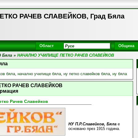
ТКО РАЧЕВ СЛАВЕЙКОВ, Град Бяла
Област
Община
д Бяла
»
НАЧАЛНО УЧИЛИЩЕ ПЕТКО РАЧЕВ СЛАВЕЙКОВ
яла
ков бяла
,
начално училище бяла
,
ну петко славейков бяла
,
ну бяла
ЕТКО РАЧЕВ СЛАВЕЙКОВ
рмация
етко Рачев Славейков
НУ П.Р.Славейков, Бяла
е
основано през 1915 година.