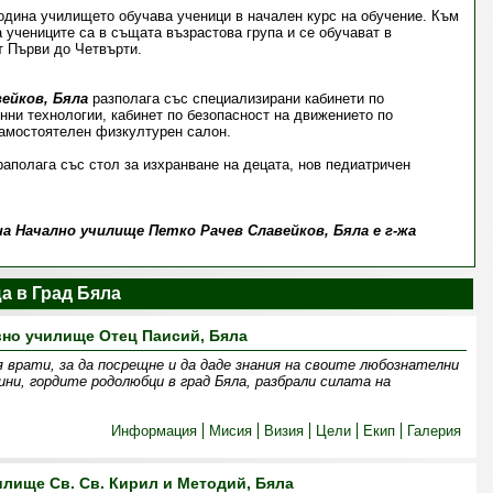
одина училището обучава ученици в начален курс на обучение. Към
 учениците са в същата възрастова група и се обучават в
т Първи до Четвърти.
вейков, Бяла
разполага със специализирани кабинети по
ни технологии, кабинет по безопасност на движението по
амостоятелен физкултурен салон.
аполага със стол за изхранване на децата, нов педиатричен
а Начално училище Петко Рачев Славейков, Бяла е г-жа
а в Град Бяла
но училище Отец Паисий, Бяла
врати, за да посрещне и да даде знания на своите любознателни
ини, гордите родолюбци в град Бяла, разбрали силата на
Информация
Мисия
Визия
Цели
Екип
Галерия
илище Св. Св. Кирил и Методий, Бяла