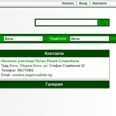
Начало
Вход
Контакти
Град/село
Контакти
Начално училище Петко Рачев Славейков
Град
Бяла
,
Община Бяла
,
ул. Стефан Стамболов 52
Телефон:
081773461
Email:
veselina.angelova@abv.bg
Галерия