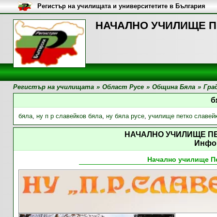
Регистър на училищата и университетите в България
НАЧАЛНО УЧИЛИЩЕ ПЕ
Регистър на училищата
»
Област Русе
»
Община Бяла
»
Гра
б
бяла
,
ну п р славейков бяла
,
ну бяла русе
,
училище петко славей
НАЧАЛНО УЧИЛИЩЕ П
Инфо
Начално училище П