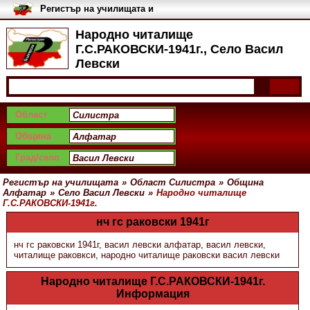
Регистър на училищата и
университетите в България
Народно читалище
Г.С.РАКОВСКИ-1941г., Село Васил
Левски
Област
Община
Град/село
Регистър на училищата
»
Област Силистра
»
Община
Алфатар
»
Село Васил Левски
»
Народно читалище
Г.С.РАКОВСКИ-1941г.
нч гс раковски 1941г
нч гс раковски 1941г
,
васил левски алфатар
,
васил левски
,
читалище раковкси
,
народно читалище раковски васил левски
Народно читалище Г.С.РАКОВСКИ-1941г.
Информация