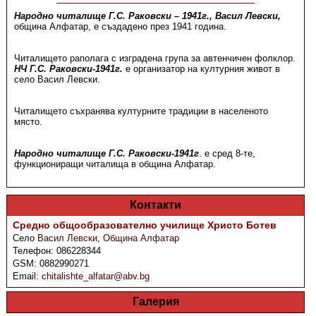
Народно читалище Г.С. Раковски – 1941г., Васил Левски,
община Алфатар, е създадено през 1941 година.
Читалището раполага с изградена група за автенчичен фолклор.
НЧ Г.С. Раковски-1941г.
е организатор на културния живот в
село Васил Левски.
Читалището съхранява културните традиции в населеното
място.
Народно читалище Г.С. Раковски-1941г
. е сред 8-те,
функциониращи читалища в община Алфатар.
Контакти
Средно общообразователно училище Христо Ботев
Село
Васил Левски
,
Община Алфатар
Телефон:
086228344
GSM:
0882990271
Email:
chitalishte_alfatar@abv.bg
Галерия