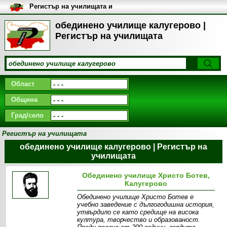
Регистър на училищата и
университетите в България
обединено училище калугерово |
Регистър на училищата
Област
Община
Град/село
Регистър на училищата
обединено училище калугерово | Регистър на
училищата
Обединено училище Христо Ботев,
Калугерово
Обединено училище Христо Ботев е
учебно заведение с дългогодишна история,
утвърдило се като средище на висока
култура, творчество и образованост.