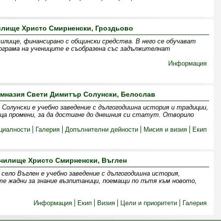
илище Христо Смирненски, Гроздьово
чилище, финансирано с общински средства. В него се обучават
програма на учениците е съобразена със задължителнат
Информация
мназия Свети Димитър Солунски, Белослав
Солунски е учебно заведение с дългогодишна история и традиции,
ца промени, за да достигне до днешния си статут. Отворило
циалности
Галерия
Допълнителни дейности
Мисия и визия
Екип
чилище Христо Смирненски, Въглен
село Въглен е учебно заведение с дългогодишна история,
те жадни за знание възпитаници, поемащи по пътя към новото,
Информация
Екип
Визия
Цели и приоритети
Галерия