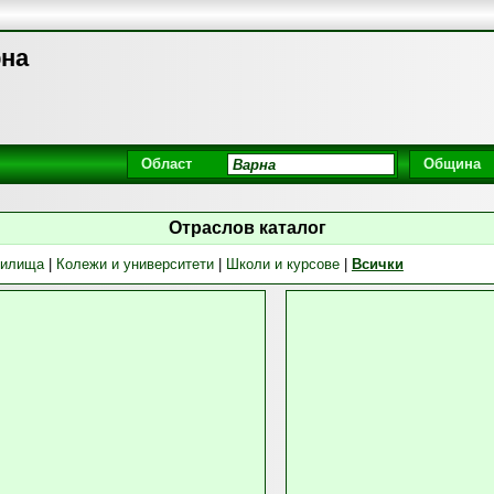
рна
Област
Община
Отраслов каталог
чилища
|
Колежи и университети
|
Школи и курсове
|
Всички