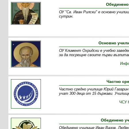
Обединено
ОУ "Св. Иван Рилски" е основно училищ
сутрин .
Основно учил
ОУ Климент Охридски е учебно заведе
за да посрещне своите първи възпита
Инф
Частно ср
Частно средно училище Юрий Гагарин
учат 300 деца от 15 държави. Училище
ЧСУ 
Обединено у
Обединено училище Иван Вазов, Любен