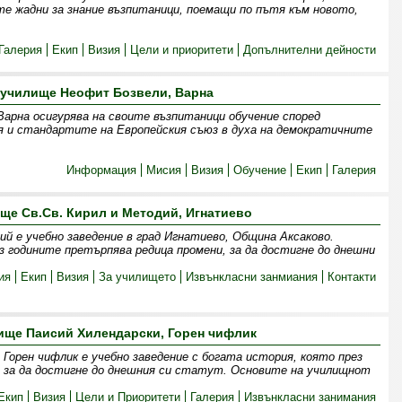
те жадни за знание възпитаници, поемащи по пътя към новото,
Галерия
Екип
Визия
Цели и приоритети
Допълнителни дейности
 училище Неофит Бозвели, Варна
Варна осигурява на своите възпитаници обучение според
я и стандартите на Европейския съюз в духа на демократичните
Информация
Мисия
Визия
Обучение
Екип
Галерия
ще Св.Св. Кирил и Методий, Игнатиево
ий е учебно заведение в град Игнатиево, Община Аксаково.
з годините претърпява редица промени, за да достигне до днешни
ия
Екип
Визия
За училището
Извънкласни занмиания
Контакти
ище Паисий Хилендарски, Горен чифлик
Горен чифлик е учебно заведение с богата история, която през
, за да достигне до днешния си статут. Основите на училищнот
Екип
Визия
Цели и Приоритети
Галерия
Извънкласни занимания