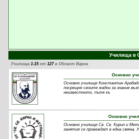
Училища в 
Училища
1-15
от
127
в Област Варна
Основно уч
Основно училище Константин Арабаджи
посрещне своите жадни за знание въз
неизвестното, пътя къ
Основно учил
Основно училище Св. Св. Кирил и Мет
занятия се провеждат в една смяна. 