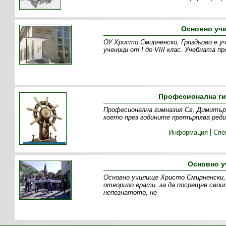
Основно уч
ОУ Христо Смирненски, Гроздьово е у
ученици от I до VIII клас. Учебната 
Професионална ги
Професионална гимназия Св. Димитър 
което през годините претърпява реди
Информация
Спе
Основно у
Основно училище Христо Смирненски, 
отворило врати, за да посрещне свои
непознатото, не