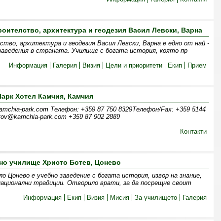
оителство, архитектура и геодезия Васил Левски, Варна
тво, архитектура и геодезия Васил Левски, Варна е едно от най -
аведения в страната. Училище с богата история, която пр
Информация
Галерия
Визия
Цели и приоритети
Екип
Прием
Парк Хотел Камчия, Камчия
amchia-park.com Телефон: +359 87 750 8329Телефон/Fax: +359 5144
ov@kamchia-park.com +359 87 902 2889
Контакти
но училище Христо Ботев, Цонево
 Цонево е учебно заведение с богата история, извор на знание,
 национални традиции. Отворило врати, за да посрещне своит
Информация
Екип
Визия
Мисия
За училището
Галерия