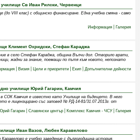
 училище Св Иван Рилски, Червенци
е (до VІІІ клас) с общинско финансиране. Една учебна смяна - само
Информация
Галерия
ище Климент Охридски, Стефан Караджа
ние в село Стефан Караджа, община Вълчи дол. Отворило врати,
ници, жадни за знание, поемащи по пътя към новото, непознато
ормация
Визия
Цели и приоритети
Екип
Допълнителни дейности
едно училище Юрий Гагарин, Камчия
 в СОК Камчия е известно като Училище на бъдещето. В него
то е лицензцирано със заповед № РД-14-81/31.07.2013г. от
Юрий Гагарин
Славянски център
Комплекс Камчия - ЧСУ
Галерия
чилище Иван Вазов, Любен Каравелово
 Каравелово е учебно заведение с дългогодишна история,