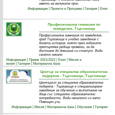
името на великите прос
Информация
Проекти и Програми
Галерия
Екип
Професионална гимназия по
земеделие, Търговище
Професионална гимназия по земеделие,
град Търговище е учебно заведение с
богата история, която през годините
претърпява редица промени, за да
достигне до днешния си статут. Води
своето начало
Информация
Прием 2021/2022
Екип
Мисия и
визия
Галерия
Материална база
Център за специална образователна
подкрепа - Търговище, Търговище
Центърът за специална образователна
подкрепа - Търговище е специализирано
заведение за обучение и възпитание на
деца със специални образователни
потребности. Води началото си като
Помощно учи
Информация
Мисия
Материална база
Обучение
Галерия