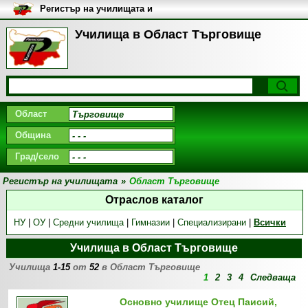
Регистър на училищата и
университетите в България
Училища в Област Търговище
Област
Община
Град/село
Регистър на училищата
»
Област Търговище
Отраслов каталог
НУ
|
ОУ
|
Средни училища
|
Гимназии
|
Специализирани
|
Всички
Училища в Област Търговище
Училища
1-15
от
52
в Област Търговище
1
2
3
4
Следваща
Основно училище Отец Паисий,