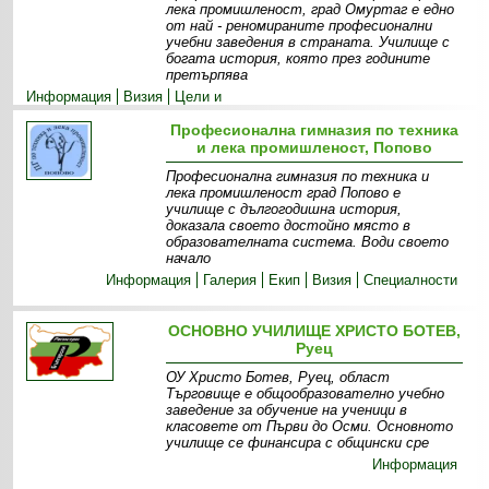
лека промишленост, град Омуртаг е едно
от най - реномираните професионални
учебни заведения в страната. Училище с
богата история, която през годините
претърпява
Информация
Визия
Цели и
приоритети
Екип
Прием
Галерия
Професионална гимназия по техника
и лека промишленост, Попово
Професионална гимназия по техника и
лека промишленост град Попово е
училище с дългогодишна история,
доказала своето достойно място в
образователната система. Води своето
начало
Информация
Галерия
Екип
Визия
Специалности
ОСНОВНО УЧИЛИЩЕ ХРИСТО БОТЕВ,
Руец
ОУ Христо Ботев, Руец, област
Търговище е общообразователно учебно
заведение за обучение на ученици в
класовете от Първи до Осми. Основното
училище се финансира с общински сре
Информация