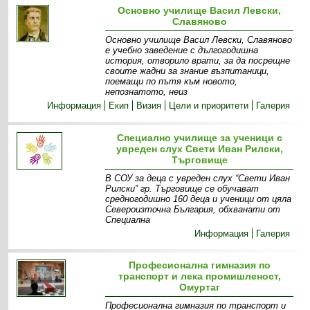
Основно училище Васил Левски,
Славяново
Основно училище Васил Левски, Славяново
е учебно заведение с дългогодишна
история, отворило врати, за да посрещне
своите жадни за знание възпитаници,
поемащи по пътя към новото,
непознатото, неиз
Информация
Екип
Визия
Цели и приоритети
Галерия
Специално училище за ученици с
увреден слух Свети Иван Рилски,
Търговище
В СОУ за деца с увреден слух “Свети Иван
Рилски” гр. Търговище се обучават
средногодишно 160 деца и ученици от цяла
Североизточна България, обхванати от
Специална
Информация
Галерия
Професионална гимназия по
транспорт и лека промишленост,
Омуртаг
Професионална гимназия по транспорт и