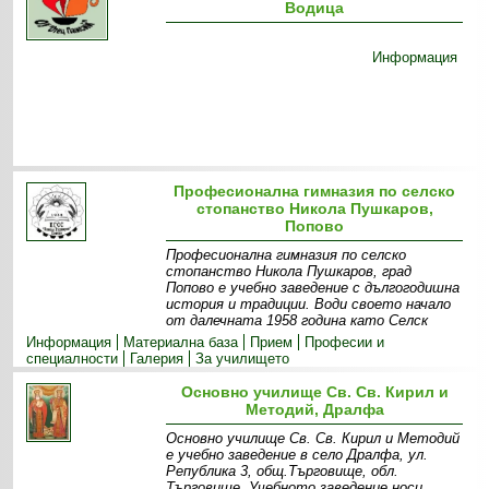
Водица
Информация
Професионална гимназия по селско
стопанство Никола Пушкаров,
Попово
Професионална гимназия по селско
стопанство Никола Пушкаров, град
Попово е учебно заведение с дългогодишна
история и традиции. Води своето начало
от далечната 1958 година като Селск
Информация
Материална база
Прием
Професии и
специалности
Галерия
За училището
Основно училище Св. Св. Кирил и
Методий, Дралфа
Основно училище Св. Св. Кирил и Методий
е учебно заведение в село Дралфа, ул.
Република 3, общ.Търговище, обл.
Търговище. Учебното заведение носи