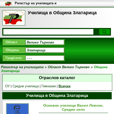
Регистър на училищата и
университетите в България
Училища в Община Златарица
Област
Община
Град/село
Регистър на училищата
»
Област Велико Търново
»
Община
Златарица
Отраслов каталог
ОУ
|
Средни училища
|
Гимназии
|
Всички
Училища в Община Златарица
Основно училище Васил Левски,
Средно село