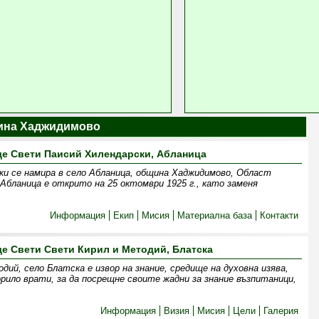
ина Хаджидимово
е Свети Паисий Хилендарски, Абланица
ки се намира в село Абланица, община Хаджидимово, Област
Абланица е открито на 25 октомври 1925 г., като заменя
Информация
Екип
Мисия
Материална база
Контакти
е Свети Свети Кирил и Методий, Блатска
дий, село Блатска е извор на знание, средище на духовна изява,
рило врати, за да посрещне своите жадни за знание възпитаници,
Информация
Визия
Мисия
Цели
Галерия