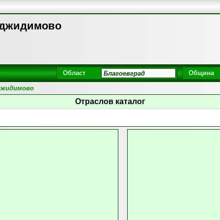
аджидимово
Област
Община
джидимово
Отраслов каталог