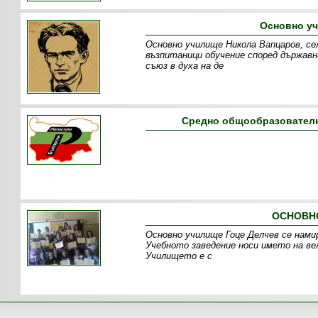
Основно у
Основно училище Никола Вапцаров, сел
възпитаници обучение според държав
съюз в духа на де
Средно общообразователн
ОСНОВНО
Основно училище Гоце Делчев се нами
Учебното заведение носи името на вел
Училището е с