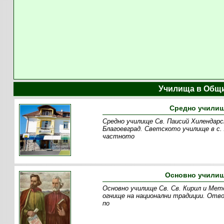
Училища в Общ
Средно училищ
Средно училище Св. Паисий Хилендарс
Благоевград. Светското училище в с. 
частното
Oсновно училищ
Основно училище Св. Св. Кирил и Мето
огнище на национални традиции. Отво
по