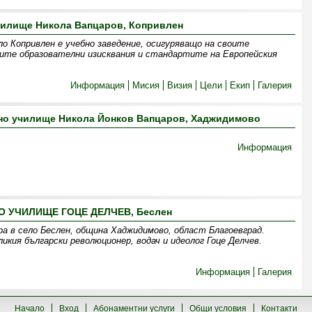
чилище Никола Вапцаров, Копривлен
о Копривлен е учебно заведение, осигуряващо на своите
ните образователни изисквания и стандартите на Европейския
Информация
Мисия
Визия
Цели
Екип
Галерия
о училище Никола Йонков Вапцаров, Хаджидимово
Информация
 УЧИЛИЩЕ ГОЦЕ ДЕЛЧЕВ, Беслен
ра в село Беслен, община Хаджидимово, област Благоевград.
икия български революционер, водач и идеолог Гоце Делчев.
Информация
Галерия
Начало
Вход
Абонаментни услуги
Общи условия
Контакти