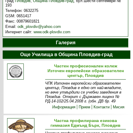
Град
Пловдив
,
Община Пловдив-град
,
бул.Шести септември №
193
Телефон:
0632275
GSM:
0651417
Факс:
00879601821
Email:
odk_plovdiv@yahoo.com
Интернет сайт:
www.odk-plovdiv.com
Галерия
Още Училища в Община Пловдив-град
Частен професионален колеж
Източен европейски образователен
център, Пловдив
ЧПК Източен европейски образователен
център, Пловдив е едно от най-младите,
но вече утвърдили се учебни заведения в
Пловдив. Открит с Държавен лиценз №
РД-14-102/25.04.2008 г. (обн. ДВ бр. 49
Информация
Прием
Контакти
Мисия
Частна профилирана езикова
гимназия Едмънд Бърк, Пловдив