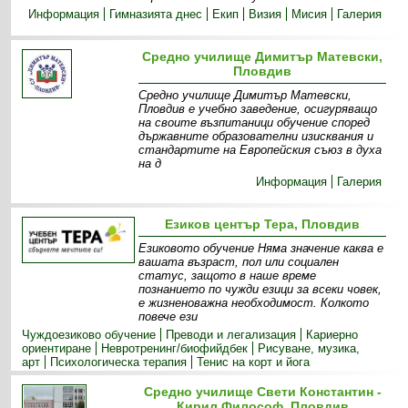
Информация
Гимназията днес
Екип
Визия
Мисия
Галерия
Средно училище Димитър Матевски,
Пловдив
Средно училище Димитър Матевски,
Пловдив е учебно заведение, осигуряващо
на своите възпитаници обучение според
държавните образователни изисквания и
стандартите на Европейския съюз в духа
на д
Информация
Галерия
Езиков център Тера, Пловдив
Eзиковото обучение Няма значение каква е
вашата възраст, пол или социален
статус, защото в наше време
познанието по чужди езици за всеки човек,
е жизненоважна необходимост. Колкото
повече ези
Чуждоезиково обучение
Преводи и легализация
Кариерно
ориентиране
Невротренинг/биофийдбек
Рисуване, музика,
арт
Психологическа терапия
Тенис на корт и йога
Средно училище Свети Константин -
Кирил Философ, Пловдив