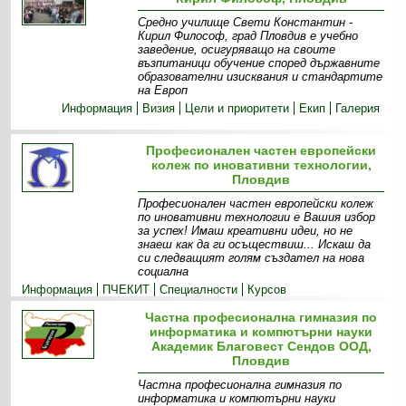
Средно училище Свети Константин -
Кирил Философ, град Пловдив е учебно
заведение, осигуряващо на своите
възпитаници обучение според държавните
образователни изисквания и стандартите
на Европ
Информация
Визия
Цели и приоритети
Екип
Галерия
Професионален частен европейски
колеж по иновативни технологии,
Пловдив
Професионален частен европейски колеж
по иновативни технологии е Вашия избор
за успех! Имаш креативни идеи, но не
знаеш как да ги осъществиш... Искаш да
си следващият голям създател на нова
социална
Информация
ПЧЕКИТ
Специалности
Курсов
център
Галерия
Кариерен център
Частна професионална гимназия по
информатика и компютърни науки
Академик Благовест Сендов ООД,
Пловдив
Частна професионална гимназия по
информатика и компютърни науки