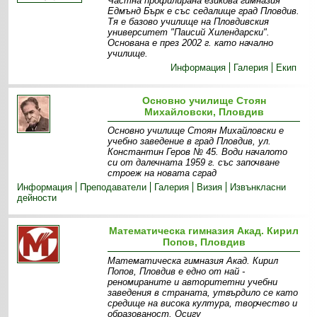
Частна профилирана езикова гимназия
Едмънд Бърк е със седалище град Пловдив.
Тя е базово училище на Пловдивския
университет "Паисий Хилендарски".
Основана е през 2002 г. като начално
училище.
Информация
Галерия
Екип
Основно училище Стоян
Михайловски, Пловдив
Основно училище Стоян Михайловски е
учебно заведение в град Пловдив, ул.
Константин Геров № 45. Води началото
си от далечната 1959 г. със започване
строеж на новата сград
Информация
Преподаватели
Галерия
Визия
Извънкласни
дейности
Математическа гимназия Акад. Кирил
Попов, Пловдив
Математическа гимназия Акад. Кирил
Попов, Пловдив е едно от най -
реномираните и авторитетни учебни
заведения в страната, утвърдило се като
средище на висока култура, творчество и
образованост. Осигу