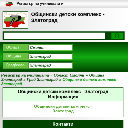
Регистър на училищата и
университетите в България
Общински детски комплекс -
Златоград
Област
Община
Град/село
Регистър на училищата
»
Област Смолян
»
Община
Златоград
»
Град Златоград
»
Общински детски комплекс -
Златоград
Общински детски комплекс - Златоград
Информация
Общински детски комплекс -
Златоград
Контакти