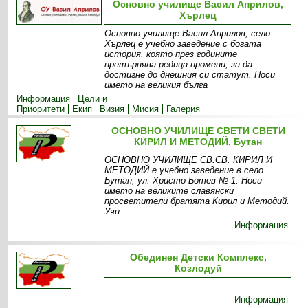
Основно училище Васил Априлов,
Хърлец
Основно училище Васил Априлов, село
Хърлец е учебно заведение с богата
история, която през годините
претърпява редица промени, за да
достигне до днешния си статут. Носи
името на великия бълга
Информация
Цели и
Приоритети
Екип
Визия
Мисия
Галерия
ОСНОВНО УЧИЛИЩЕ СВЕТИ СВЕТИ
КИРИЛ И МЕТОДИЙ, Бутан
ОСНОВНО УЧИЛИЩЕ СВ.СВ. КИРИЛ И
МЕТОДИЙ е учебно заведение в село
Бутан, ул. Христо Ботев № 1. Носи
името на великите славянски
просветители братята Кирил и Методий.
Учи
Информация
Обeдинен Детски Комплекс,
Козлодуй
Информация