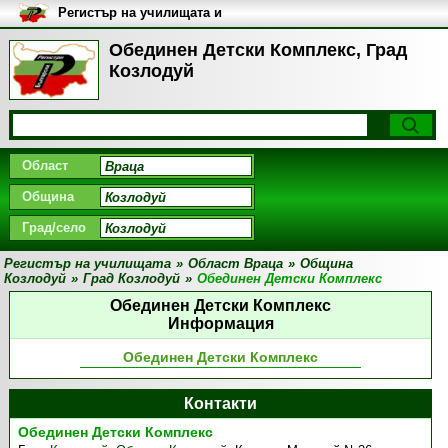
Регистър на училищата и
университетите в България
Обeдинен Детски Комплекс, Град
Козлодуй
Област
Община
Град/село
Регистър на училищата
»
Област Враца
»
Община
Козлодуй
»
Град Козлодуй
»
Обeдинен Детски Комплекс
Обeдинен Детски Комплекс
Информация
Обeдинен Детски Комплекс
Контакти
Обeдинен Детски Комплекс