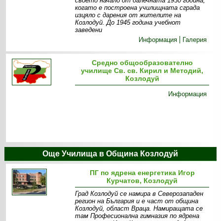
своето начало от далечната 1930 година,
когато е построена училищната сграда
изцяло с дарения от жителите на
Козлодуй. До 1945 година учебнот
заведени
Информация
Галерия
Средно общообразователно
училище Св. св. Кирил и Методий,
Козлодуй
Информация
Още Училища в Община Козлодуй
ПГ по ядрена енергетика Игор
Курчатов, Козлодуй
Град Козлодуй се намира в Северозападен
регион на България и е част от община
Козлодуй, област Враца. Намиращата се
там Професионална гимназия по ядрена