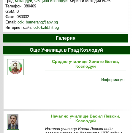
Град
Козлодуй
,
Община Козлодуй
,
Кирил и Методий №26
Телефон:
080409
GSM:
0
Факс:
080032
Email:
odk_bumerang@abv.bg
Интернет сайт:
odk-kzld.hit.bg
Галерия
Още Училища в Град Козлодуй
Средно училище Христо Ботев,
Козлодуй
Информация
Начално училище Васил Левски,
Козлодуй
Начално училище Васил Левски води