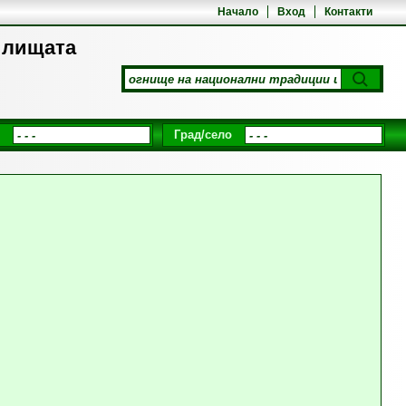
Начало
Вход
Контакти
илищата
Град/село