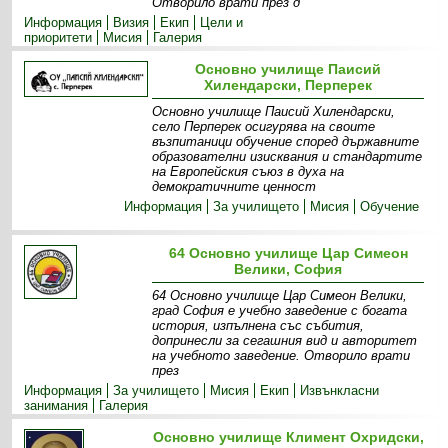
Отворило врати през д
Информация
Визия
Екип
Цели и
приоритети
Мисия
Галерия
Основно училище Паисий
Хилендарски, Перперек
Основно училище Паисий Хилендарски,
село Перперек осигурява на своите
възпитаници обучение според държавните
образователни изисквания и стандартите
на Европейския съюз в духа на
демократичните ценност
Информация
За училището
Мисия
Обучение
64 Основно училище Цар Симеон
Велики, София
64 Основно училище Цар Симеон Велики,
град София е учебно заведение с богата
история, изпълнена със събития,
допринесли за сегашния вид и авторитет
на учебното заведение. Отворило врати
през
Информация
За училището
Мисия
Екип
Извънкласни
занимания
Галерия
Основно училище Климент Охридски,