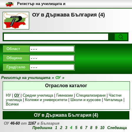
Регистър на училищата и
университетите в България
ОУ в Държава България (4)
Област
Община
Град/село
Регистър на училищата
»
ОУ
»
Отраслов каталог
НУ
|
ОУ
|
Средни училища
|
Гимназии
|
Специализирани
|
Частни
училища
|
Колежи и университети
|
Школи и курсове
|
Читалища
|
Всички
ОУ в Държава България (4)
ОУ
46-60
от
1167
в България
Предишна
1
2
3
4
5
6
7
8
9
10
Следваща