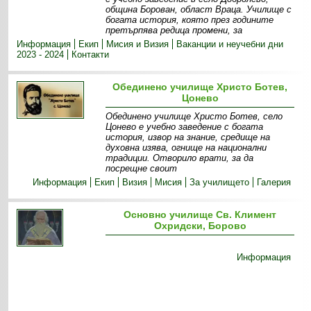
община Борован, област Враца. Училище с
богата история, която през годините
претърпява редица промени, за
Информация
Екип
Мисия и Визия
Ваканции и неучебни дни
2023 - 2024
Контакти
Обединено училище Христо Ботев,
Цонево
Обединено училище Христо Ботев, село
Цонево е учебно заведение с богата
история, извор на знание, средище на
духовна изява, огнище на национални
традиции. Отворило врати, за да
посрещне своит
Информация
Екип
Визия
Мисия
За училището
Галерия
Основно училище Св. Климент
Охридски, Борово
Информация