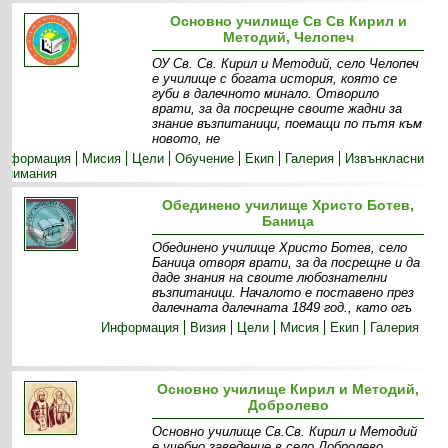
Основно училище Св Св Кирил и
Методий, Челопеч
ОУ Св. Св. Кирил и Методий, село Челопеч
е училище с богата история, която се
губи в далечното минало. Отворило
врати, за да посрещне своите жадни за
знание възпитаници, поемащи по пътя към
новото, не
Информация
Мисия
Цели
Обучение
Екип
Галерия
Извънкласни
занимания
Обединено училище Христо Ботев,
Баница
Обединено училище Христо Ботев, село
Баница отворя врати, за да посрещне и да
даде знания на своите любознателни
възпитаници. Началото е поставено през
далечната далечната 1849 год., като огъ
Информация
Визия
Цели
Мисия
Екип
Галерия
Основно училище Кирил и Методий,
Добролево
Основно училище Св.Св. Кирил и Методий
е учебно заведение в село Добролево,