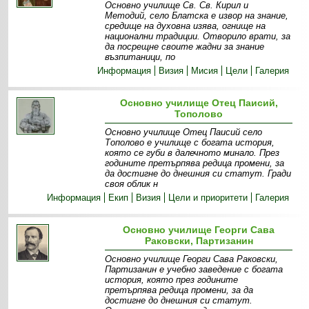
Основно училище Св. Св. Кирил и
Методий, село Блатска е извор на знание,
средище на духовна изява, огнище на
национални традиции. Отворило врати, за
да посрещне своите жадни за знание
възпитаници, по
Информация
Визия
Мисия
Цели
Галерия
Основно училище Отец Паисий,
Тополово
Основно училище Отец Паисий село
Тополово е училище с богата история,
която се губи в далечното минало. През
годините претърпява редица промени, за
да достигне до днешния си статут. Гради
своя облик н
Информация
Екип
Визия
Цели и приоритети
Галерия
Основно училище Георги Сава
Раковски, Партизанин
Основно училище Георги Сава Раковски,
Партизанин е учебно заведение с богата
история, която през годините
претърпява редица промени, за да
достигне до днешния си статут.