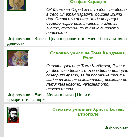
Стефан Караджа
ОУ Климент Охридски е учебно заведение
в село Стефан Караджа, община Вълчи
дол. Отворило врати, за да посрещне
своите първи възпитаници, жадни за
знание, поемащи по пътя към новото,
непознато
Информация
Визия
Цели и приоритети
Екип
Допълнителни
дейности
Основно училище Тома Кърджиев,
Русе
Основно училище Тома Кърджиев, Русе е
учебно заведение с дългогодишна история,
отворило врати, за да посрещне своите
жадни за знание възпитаници, поемащи по
пътя към новото, непознатото,
неизвестното,
Информация
Екип
Мисия и визия
Цели и
приоритети
Галерия
Основно училище Христо Ботев,
Етрополе
Информация