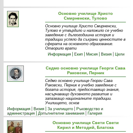
Основно училище Христо
Смирненски, Тулово
Основно училище Христо Смирненски,
Тулово е утвърдило и наложило се учебно
заведение с дългогодишна история и
традиции успяло да съхрани ценностите в
сферата на основното образование.
Отворило врати
Информация
Екип
Мисия
Визия
Цели
Седмо основно училище Георги Сава
Раковски, Перник
Седмо основно училище Георги Сава
Раковски, Перник е учебно заведение с
богата история, предоставящо знания,
насърчаващо духовното развитие и
запазващо националните традиции.
Училището, основ
Информация
Визия
За училището
Ръководство и
администрация
Допълнителни занимания
Галерия
Oсновно училище Свети Свети
Кирил и Методий, Блатска