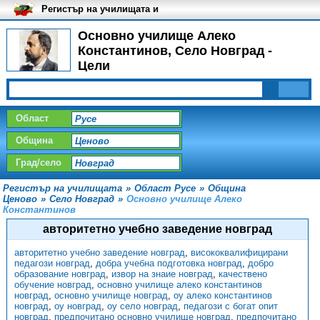
Регистър на училищата и
университетите в България
Основно училище Алеко
Константинов, Село Новград -
Цели
Област
Община
Град/село
Регистър на училищата
»
Област Русе
»
Община
Ценово
»
Село Новград
»
Основно училище Алеко
Константинов
авторитетно учебно заведение новград
авторитетно учебно заведение новград
,
висококвалифицирани
педагози новград
,
добра учебна подготовка новград
,
добро
образование новград
,
извор на знаие новград
,
качествено
обучение новград
,
основно училище алеко константинов
новград
,
основно училище новград
,
оу алеко константинов
новград
,
оу новград
,
оу село новград
,
педагози с богат опит
новград
,
предпочитано основно училище новград
,
предпочитано