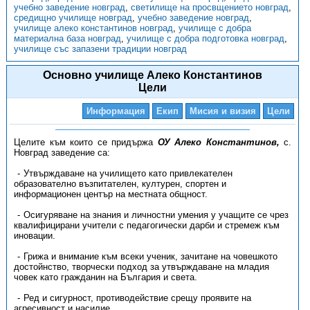
учебно заведение новград
,
светилище на просвщението новград
,
средищно училище новград
,
учебно заведение новград
,
училище алеко константинов новград
,
училище с добра
материална база новград
,
училище с добра подготовка новград
,
училище със запазени традиции новград
Основно училище Алеко Константинов
Цели
Информация
Екип
Мисия и визия
Цели
Целите към които се придържа
ОУ Алеко Константинов,
с.
Новград заведение са:
Утвърждаване на училището като привлекателен
образователно възпитателен, културен, спортен и
информационен център на местната общност.
Осигуряване на знания и личностни умения у учащите се чрез
квалифицирани учители с педагогически дарби и стремеж към
иновации.
Грижа и внимание към всеки ученик, зачитане на човешкото
достойнство, творчески подход за утвърждаване на младия
човек като гражданин на България и света.
Ред и сигурност, противодействие срещу проявите на
агресивност и насилие.