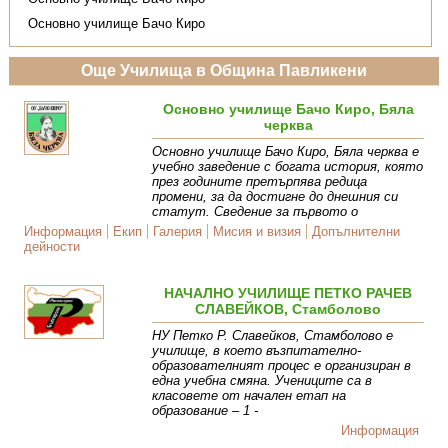
Основно училище Бачо Киро
Още Училища в Община Павликени
Основно училище Бачо Киро, Бяла
черква
Основно училище Бачо Киро, Бяла черква е
учебно заведение с богата история, която
през годините претърпява редица
промени, за да достигне до днешния си
статут. Сведение за първото о
Информация
Екип
Галерия
Мисия и визия
Допълнителни
дейности
НАЧАЛНО УЧИЛИЩЕ ПЕТКО РАЧЕВ
СЛАВЕЙКОВ, Стамболово
НУ Петко Р. Славейков, Стамболово е
училище, в което възпитателно-
образователният процес е организиран в
една учебна смяна. Учениците са в
класовете от начален етап на
образование – 1 -
Информация