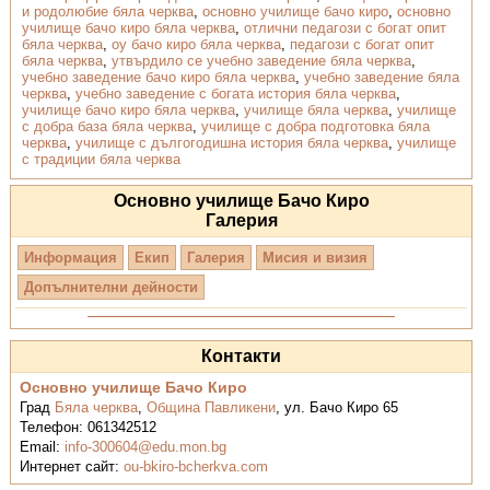
и родолюбие бяла черква
,
основно училище бачо киро
,
основно
училище бачо киро бяла черква
,
отлични педагози с богат опит
бяла черква
,
оу бачо киро бяла черква
,
педагози с богат опит
бяла черква
,
утвърдило се учебно заведение бяла черква
,
учебно заведение бачо киро бяла черква
,
учебно заведение бяла
черква
,
учебно заведение с богата история бяла черква
,
училище бачо киро бяла черква
,
училище бяла черква
,
училище
с добра база бяла черква
,
училище с добра подготовка бяла
черква
,
училище с дългогодишна история бяла черква
,
училище
с традиции бяла черква
Основно училище Бачо Киро
Галерия
Информация
Екип
Галерия
Мисия и визия
Допълнителни дейности
Контакти
Основно училище Бачо Киро
Град
Бяла черква
,
Община Павликени
,
ул. Бачо Киро 65
Телефон:
061342512
Email:
info-300604@edu.mon.bg
Интернет сайт:
ou-bkiro-bcherkva.com