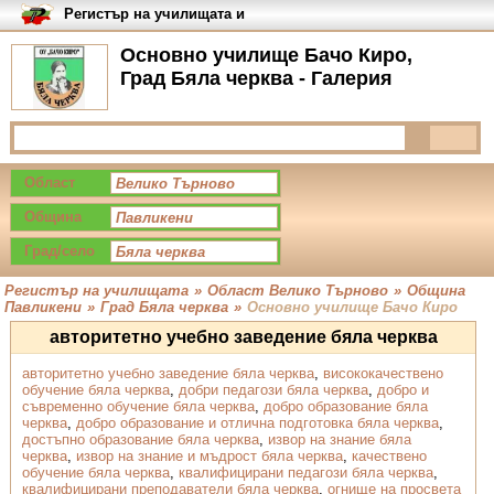
Регистър на училищата и
университетите в България
Основно училище Бачо Киро,
Град Бяла черква - Галерия
Област
Община
Град/село
Регистър на училищата
»
Област Велико Търново
»
Община
Павликени
»
Град Бяла черква
»
Основно училище Бачо Киро
авторитетно учебно заведение бяла черква
авторитетно учебно заведение бяла черква
,
висококачествено
обучение бяла черква
,
добри педагози бяла черква
,
добро и
съвременно обучение бяла черква
,
добро образование бяла
черква
,
добро образование и отлична подготовка бяла черква
,
достъпно образование бяла черква
,
извор на знание бяла
черква
,
извор на знание и мъдрост бяла черква
,
качествено
обучение бяла черква
,
квалифицирани педагози бяла черква
,
квалифицирани преподаватели бяла черква
,
огнище на просвета