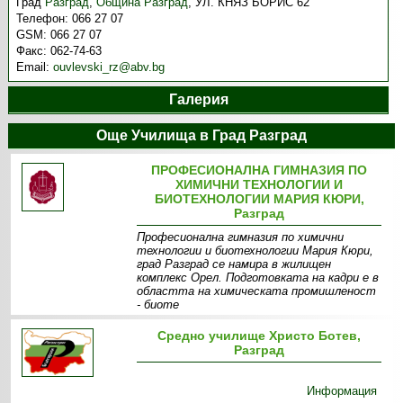
Град
Разград
,
Община Разград
,
УЛ. КНЯЗ БОРИС 62
Телефон:
066 27 07
GSM:
066 27 07
Факс:
062-74-63
Email:
ouvlevski_rz@abv.bg
Галерия
Още Училища в Град Разград
ПРОФЕСИОНАЛНА ГИМНАЗИЯ ПО
ХИМИЧНИ ТЕХНОЛОГИИ И
БИОТЕХНОЛОГИИ МАРИЯ КЮРИ,
Разград
Професионална гимназия по химични
технологии и биотехнологии Мария Кюри,
град Разград се намира в жилищен
комплекс Орел. Подготовката на кадри е в
областта на химическата промишленост
- биоте
Информация
Прием
Средно училище Христо Ботев,
Разград
Информация