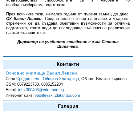
усъвършенстват способностите си в часовете по
свободноизбираема подготовка.
През всичките тези, немалко години от първия звънец до днес,
ОУ Васил Левски
, Средно село е извор на знание и мъдрост,
стремейки се да създава обективни възможности за отлична
подготовка, която води до последваща пълноценна реализация
на възпитаниците си.
Директор на учебното заведение е г-жа Селвина
Шивачева.
Контакти
Основно училище Васил Левски
Село
Средно село
,
Община Златарица
,
Област Велико Търново
GSM:
0879223730, 0885152204
Email:
info-300403@edu.mon.bg
Интернет сайт:
vasillevski.zlataritsa.com
Галерия