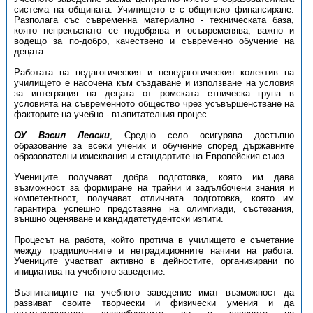
система на общината. Училището е с общинско финансиране.
Разполага със съвременна материално - техническата база,
която непрекъснато се подобрява и осъвременява, важно и
водещо за по-добро, качествено и съвременно обучение на
децата.
Работата на педагогическия и непедагогическия колектив на
училището е насочена към създаване и използване на условия
за интеграция на децата от ромската етническа група в
условията на съвременното общество чрез усъвършенстване на
факторите на учебно - възпитателния процес.
ОУ Васил Левски
, Средно село осигурява достъпно
образование за всеки ученик и обучение според държавните
образователни изисквания и стандартите на Европейския съюз.
Учениците получават добра подготовка, която им дава
възможност за формиране на трайни и задълбочени знания и
компетентност, получават отличната подготовка, която им
гарантира успешно представяне на олимпиади, състезания,
външно оценяване и кандидатстудентски изпити.
Процесът на работа, който протича в училището е съчетание
между традиционните и нетрадиционните начини на работа.
Учениците участват активно в дейностите, организирани по
инициатива на учебното заведение.
Възпитаниците на учебното заведение имат възможност да
развиват своите творчески и физически умения и да