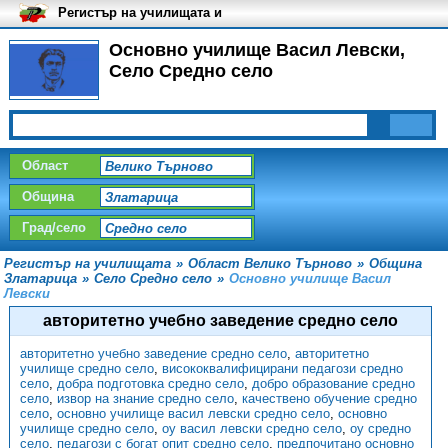
Регистър на училищата и
университетите в България
Основно училище Васил Левски,
Село Средно село
Област
Община
Град/село
Регистър на училищата
»
Област Велико Търново
»
Община
Златарица
»
Село Средно село
»
Основно училище Васил
Левски
авторитетно учебно заведение средно село
авторитетно учебно заведение средно село
,
авторитетно
училище средно село
,
висококвалифицирани педагози средно
село
,
добра подготовка средно село
,
добро образование средно
село
,
извор на знание средно село
,
качествено обучение средно
село
,
основно училище васил левски средно село
,
основно
училище средно село
,
оу васил левски средно село
,
оу средно
село
,
педагози с богат опит средно село
,
предпочитано основно