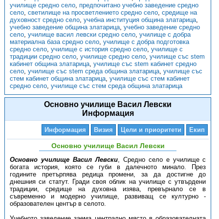
училище средно село
,
предпочитано учебно заведение средно
село
,
светилище на просветлението средно село
,
средище на
духовност средно село
,
учебна институция община златарица
,
учебно заведение община златарица
,
учебно заведение средно
село
,
училище васил левски средно село
,
училище с добра
материална база средно село
,
училище с добра подготовка
средно село
,
училище с история средно село
,
училище с
традиции средно село
,
училище средно село
,
училище със stem
кабинет община златарица
,
училище със stem кабинет средно
село
,
училище със stem среда община златарица
,
училище със
стем кабинет община златарица
,
училище със стем кабинет
средно село
,
училище със стем среда община златарица
Основно училище Васил Левски
Информация
Информация
Визия
Цели и приоритети
Екип
Основно училище Васил Левски
Основно училище Васил Левски
, Средно село е училище с
богата история, която се губи в далечното минало. През
годините претърпява редица промени, за да достигне до
днешния си статут. Гради своя облик на училище с утвърдени
традиции, средище на духовна изява, превърнало се в
съвременно и модерно училище, развиващ се културно -
образователен център в селото.
Учебното заведение заема централно място в образователната