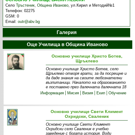
Село
Тръстеник
,
Община Иваново
,
ул.Кирил и Методий№1
Телефон:
02275
GSM:
0
Email:
outr@abv.bg
Галерия
Още Училища в Община Иваново
Основно училище Христо Ботев,
Щръклево
Основно училище Христо Ботев, село
Щръклево отворя врати, за да посрещне и
да даде знания на своите любознателни
възпитаници. Началото на образованието
е поставено през далечната далечната 18
Информация
Мисия
Визия
Екип
Обучение
Основно училище Свети Климент
Охридски, Сваленик
Основно училище Свети Климент
Охридски село Сваленик е учебно
заведение с богата история. Води