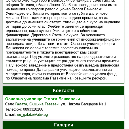
Основно Училище Георги Бенковски се намира в село Галата,
община Тетевен, област Ловеч. Учебното заведение носи името
на великия български революционер Георги Бенковски.
Училището е с богата история, която се губи в далечното
минало. През годините претърпява редица промени, за да
достигне до днешния си статут. Училището е с курс на обучение
от първи до осми клас. Учебните занятия се провеждат
едносменно, само сутрин. Училището е с общинско
финансиране. Директор е Стоян Кючуков. За успешното
възпитение на учениците се грижи екип от висококвалифицирани
преподаватели, с богат опит и стаж. Основно училище Георги
Бенковски се слави с големия професионализъм на
преподавателите и тяхната всеотдайност към своит
възпитаници. Под умелото ръководство на преподавателите и
сръчните ръце на учениците се раждат много красиви предмети.
На учебното заведение е предостаена безвъзмездна финансова
помощ по проект Да направим училището привлекателно за
младите хора, съфинансирана от Европейския социален фонд
по Оперативна програма Развитие на човешките ресурси.
Контакти
Основно училище Георги Бенковски
Село
Галата
,
Община Тетевен
,
ул. Никола Вапцаров № 1
Телефон:
0893328106
Email:
ou_galata@abv.bg
Галерия