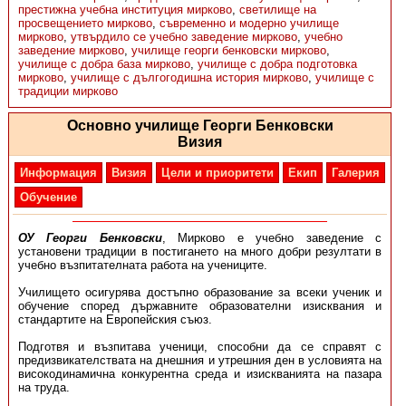
престижна учебна институция мирково
,
светилище на
просвещението мирково
,
съвременно и модерно училище
мирково
,
утвърдило се учебно заведение мирково
,
учебно
заведение мирково
,
училище георги бенковски мирково
,
училище с добра база мирково
,
училище с добра подготовка
мирково
,
училище с дългогодишна история мирково
,
училище с
традиции мирково
Основно училище Георги Бенковски
Визия
Информация
Визия
Цели и приоритети
Екип
Галерия
Обучение
ОУ Георги Бенковски
, Мирково е учебно заведение с
установени традиции в постигането на много добри резултати в
учебно възпитателната работа на учениците.
Училището осигурява достъпно образование за всеки ученик и
обучение според държавните образователни изисквания и
стандартите на Европейския съюз.
Подготвя и възпитава ученици, способни да се справят с
предизвикателствата на днешния и утрешния ден в условията на
високодинамична конкурентна среда и изискванията на пазара
на труда.