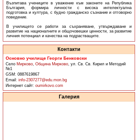
Възпитава учениците в уважение към законите на Република
България, формира личности с висока интелектуална
подготовка и култура, с будно гражданско съзнание и отговорно
поведение.
В училището се работи за съхраняване, утвърждаване и
развитие на националните и общочовешки ценности, за развитие
личния потенциал и качества на подрастващите.
Контакти
Основно училище Георги Бенковски
Село
Мирково
,
Община Мирково
,
ул. Св. Св. Кирил и Методий
№1
GSM:
0887619867
Email:
info-2307277@edu.mon.bg
Интернет сайт:
oumirkovo.com
Галерия