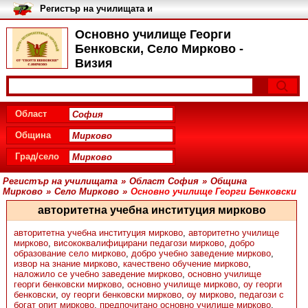
Регистър на училищата и
университетите в България
Основно училище Георги
Бенковски, Село Мирково -
Визия
Област
Община
Град/село
Регистър на училищата
»
Област София
»
Община
Мирково
»
Село Мирково
»
Основно училище Георги Бенковски
авторитетна учебна институция мирково
авторитетна учебна институция мирково
,
авторитетно училище
мирково
,
висококвалифицирани педагози мирково
,
добро
образование село мирково
,
добро учебно заведение мирково
,
извор на знание мирково
,
качествено обучение мирково
,
наложило се учебно заведение мирково
,
основно училище
георги бенковски мирково
,
основно училище мирково
,
оу георги
бенковски
,
оу георги бенковски мирково
,
оу мирково
,
педагози с
богат опит мирково
,
предпочитано основно училище мирково
,