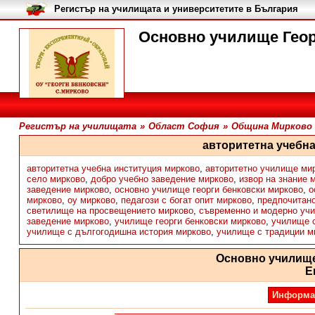
Регистър на училищата и университетите в България
Основно училище Геор
Регистър на училищата
»
Област София
»
Община Мирково
авторитетна учебн
авторитетна учебна институция мирково
,
авторитетно училище ми
село мирково
,
добро учебно заведение мирково
,
извор на знание 
заведение мирково
,
основно училище георги бенковски мирково
,
о
мирково
,
оу мирково
,
педагози с богат опит мирково
,
предпочитан
светилище на просвещението мирково
,
съвременно и модерно уч
заведение мирково
,
училище георги бенковски мирково
,
училище с
училище с дългогодишна история мирково
,
училище с традиции м
Основно училище
Е
Информа