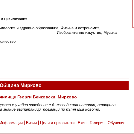
 и цивилизация
, Биология и здравно образование, Физика и астрономия,
зкуство, Музика
мачество
 Община Мирково
чилище Георги Бенковски, Мирково
ирково е учебно заведение с дългогодишна история, отворило
за знание възпитаници, поемащи по пътя към новото,
Информация
Визия
Цели и приоритети
Екип
Галерия
Обучение