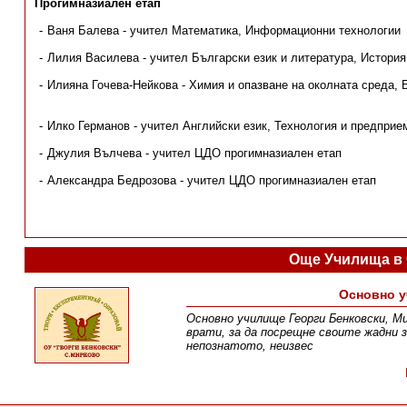
Прогимназиален етап
Ваня Балева - учител Математика, Информационни технологии
Лилия Василева - учител Български език и литература, История
Илияна Гочева-Нейкова - Химия и опазване на околната среда
Изобразително и
Илко Германов - учител Английски език, Технология и предприе
Джулия Вълчева - учител ЦДО прогимназиален етап
Александра Бедрозова - учител ЦДО прогимназиален етап
Още Училища в
Основно у
Основно училище Георги Бенковски, М
врати, за да посрещне своите жадни 
непознатото, неизвес