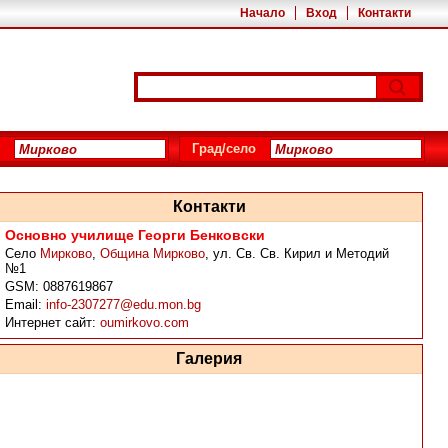
Начало
Вход
Контакти
Град/село
Контакти
Основно училище Георги Бенковски
Село
Мирково
,
Община Мирково
,
ул. Св. Св. Кирил и Методий
№1
GSM:
0887619867
Email:
info-2307277@edu.mon.bg
Интернет сайт:
oumirkovo.com
Галерия