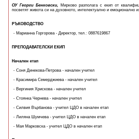
ОУ Георги Бенковски,
Мирково разполага с екип от квалифици
посветят живота си на духовното, интелектуално и емоционално и
РЪКОВОДСТВО
Марианна Горгорова - Директор, тел.: 0887619867
ПРЕПОДАВАТЕЛСКИ ЕКИП
Начален етап
Соня Динекова-Петрова - начален учител
Красимира Семерджиева - начален учител
Вергиния Хрискова - начален учител
Стоянка Чернева - начален учител
Силвия Върбанова - учител ЦДО в начален етап
Лиляна Шумчева - учител ЦДО в начален етап
Мая Марковска - учител ЦДО в начален етап