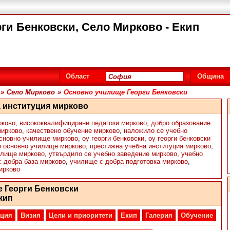
ги Бенковски, Село Мирково - Екип
Област
Община
»
Село Мирково
»
Основно училище Георги Бенковски
а институция мирково
рково
,
висококвалифицирани педагози мирково
,
добро образование
мирково
,
качествено обучение мирково
,
наложило се учебно
сновно училище мирково
,
оу георги бенковски
,
оу георги бенковски
о основно училище мирково
,
престижна учебна институция мирково
,
илище мирково
,
утвърдило се учебно заведение мирково
,
учебно
 добра база мирково
,
училище с добра подготовка мирково
,
ирково
 Георги Бенковски
кип
ция
Визия
Цели и приоритети
Екип
Галерия
Обучение