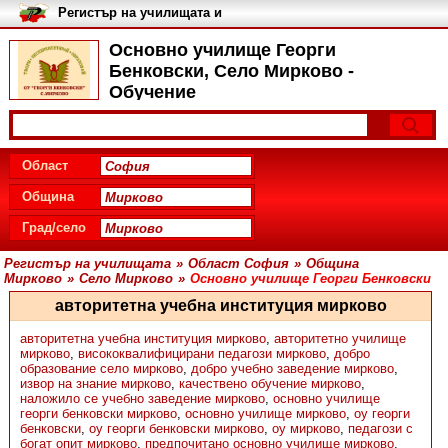
Регистър на училищата и
университетите в България
Основно училище Георги
Бенковски, Село Мирково -
Обучение
Област
Община
Град/село
Регистър на училищата
»
Област София
»
Община
Мирково
»
Село Мирково
»
Основно училище Георги Бенковски
авторитетна учебна институция мирково
авторитетна учебна институция мирково
,
авторитетно училище
мирково
,
висококвалифицирани педагози мирково
,
добро
образование село мирково
,
добро учебно заведение мирково
,
извор на знание мирково
,
качествено обучение мирково
,
наложило се учебно заведение мирково
,
основно училище
георги бенковски мирково
,
основно училище мирково
,
оу георги
бенковски
,
оу георги бенковски мирково
,
оу мирково
,
педагози с
богат опит мирково
,
предпочитано основно училище мирково
,