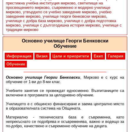
престижна учебна институция мирково
,
светилище на
просвещението мирково
,
съвременно и модерно училище
мирково
,
утвърдило се учебно заведение мирково
,
учебно
заведение мирково
,
училище георги бенковски мирково
,
училище с добра база мирково
,
училище с добра подготовка
мирково
,
училище с дългогодишна история мирково
,
училище с
традиции мирково
Основно училище Георги Бенковски
Обучение
Информация
Визия
Цели и приоритети
Екип
Галерия
Обучение
Основно училище Георги Бенковски
, Мирково е с курс на
обучение от 1-ви до 8-ми клас.
Учебните занятия се провеждат едносменно. Възпитаниците са
включени в програмата за целодневно обучение.
Училището е с общинско финансиране и заема централно място
в образователната система на Общината.
Материално - техническата база е съвременна, като
непрекъснато се подобрява и осъвременява, важно и водещо за
по-добро, качествено и съвременно обучение на децата.