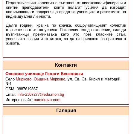
Педагогическият колектив е съставен от висококвалифицирани и
опитни преподаватели, които полагат усилия да изградят
насърчаваща и подкрепяща среда за учениците и развитието на
индивидуални личности.
Дълги години, крачка по крачка, общоучилищният колектив
вървеше по пътя на успеха. По­ко­­ле­ние след поколение, хиляди
възпитаници преминаваха като ято през класните стаи,
усвояваха знания и отлитаха, за да ги приложат на практика в
живота.
Контакти
Основно училище Георги Бенковски
Село
Мирково
,
Община Мирково
,
ул. Св. Св. Кирил и Методий
№1
GSM:
0887619867
Email:
info-2307277@edu.mon.bg
Интернет сайт:
oumirkovo.com
Галерия